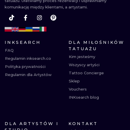
tatuażu. Ułatwiamy proces rezerwacji i usprawniamy
komunikację między klientami, a artystami.
INKSEARCH
DLA MIŁOŚNIKÓW
TATUAŻU
FAQ
Kim jesteśmy
Regulamin inksearch.co
Wszyscy artyści
Polityka prywatności
Tattoo Concierge
Regulamin dla Artystów
Sklep
Vouchers
INKsearch blog
DLA ARTYSTÓW I
KONTAKT