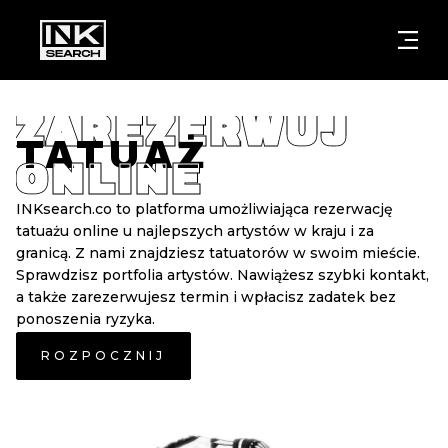
MIASTA
STYLE
GDAŃSK
ZAREZERWUJ
WARSZAWA
POZNAŃ
KALIGRAFIA
TATUAŻ
ONLINE
KRAKÓW
KATOWICE
NEW SCHOO
INKsearch.co to platforma umożliwiająca rezerwację
WROCŁAW
ŁÓDŹ
SURREALIST
tatuażu online u najlepszych artystów w kraju i za
granicą. Z nami znajdziesz tatuatorów w swoim mieście.
BERLIN
WIEDEŃ
Sprawdzisz portfolia artystów. Nawiążesz szybki kontakt,
BIOMECHANI
a także zarezerwujesz termin i wpłacisz zadatek bez
AMSTERDAM
EDYNBURG
ponoszenia ryzyka.
TRIBAL
ROZPOCZNIJ
PRAGA
LONDYN
RYCINOWE
KRESKÓWK