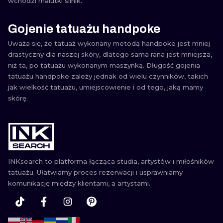
wchodzi malutki silnik.
Gojenie tatuażu handpoke
Uważa się, że tatuaż wykonany metodą handpoke jest mniej
drastyczny dla naszej skóry, dlatego sama rana jest mniejsza,
niż ta, po tatuażu wykonanym maszynką. Długość gojenia
tatuażu handpoke zależy jednak od wielu czynników, takich
jak wielkość tatuażu, umiejscowienie i od tego, jaką mamy
skórę.
Tatuaże handpoke ‑ odczuwanie
bólu
Wiele osób twierdzi, że ból podczas tatuażu wykonanego
INKsearch to platforma łącząca studia, artystów i miłośników
metodą handpoke jest znaczne mniej bolesny od
tatuażu. Ułatwiamy proces rezerwacji i usprawniamy
standardowych tatuaży. Trzeba jednak stwierdzić, że samo
komunikację między klientami, a artystami.
tatuowanie jest o wiele dłuższe, co wielu miłośnikom
dziarania może przeszkadzać. Niekiedy długość dziarania,
może wpłynąć na nasze zmęczenie i tym samym, ból staje się
bardziej dokuczliwy. Dodatkowo, na kwestię odczuwania