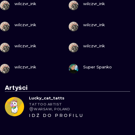
wilczvr_ink
wilczvr_ink
ZOBACZ
ZOBACZ
wilczvr_ink
wilczvr_ink
ZOBACZ
ZOBACZ
wilczvr_ink
wilczvr_ink
ZOBACZ
ZOBACZ
wilczvr_ink
Super Spanko
Artyści
Lucky_cat_tatts
TATTOO ARTIST
WARSAW, POLAND
IDŹ DO PROFILU