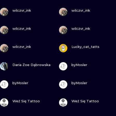
WATERCOLO
ZOBACZ
ZOBACZ
wilczvr_ink
wilczvr_ink
MINIMALIST
ZOBACZ
ZOBACZ
wilczvr_ink
wilczvr_ink
REALISTYCZ
ZOBACZ
ZOBACZ
wilczvr_ink
Lucky_cat_tatts
ZOBACZ
ZOBACZ
Daria Zoe Dąbrowska
byMosler
ZOBACZ
ZOBACZ
byMosler
byMosler
ZOBACZ
ZOBACZ
Weź Się Tattoo
Weź Się Tattoo
ZOBACZ
ZOBACZ