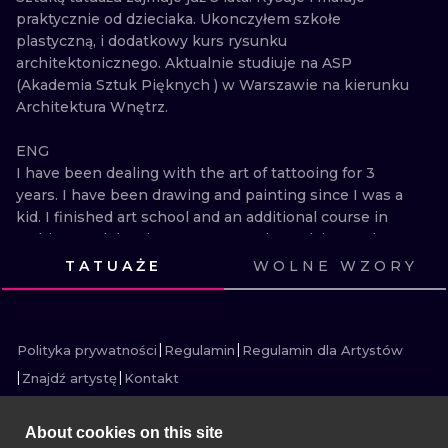
praktycznie od dzieciaka. Ukonczyłem szkołe 
WATERCOLO
plastyczną, i dodatkowy kurs rysunku 
architektonicznego. Aktualnie studiuje na ASP 
MINIMALIST
(Akademia Sztuk Pięknych ) w Warszawie na kierunku 
Architektura Wnętrz.

REALISTYCZ
ENG

I have been dealing with the art of tattooing for 3 
years. I have been drawing and painting since I was a 
kid. I finished art school and an additional course in 
architectural drawing. I am currently studying at the 
Academy of Fine Arts in Warsaw, majoring in Interior 
TATUAŻE
WOLNE WZORY
Design.
ZOBACZ
ZOBACZ
ZOBACZ
ZOBACZ
ZOBACZ
ZOBACZ
ZOBACZ
ZOBACZ
ZOBACZ
ZOBACZ
ZOBACZ
Polityka prywatności
Regulamin
Regulamin dla Artystów
Znajdź artystę
Kontakt
About cookies on this site