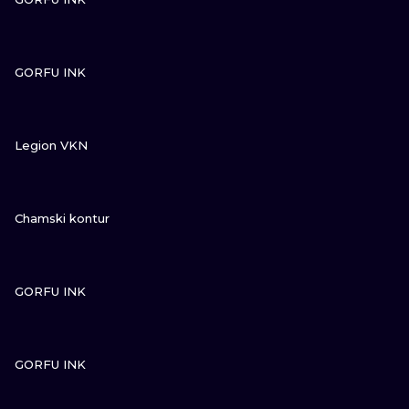
NE
ZOBACZ
GORFU INK
ATUAŻE
ZOBACZ
Legion VKN
ZOBACZ
Chamski kontur
ZOBACZ
GORFU INK
ZOBACZ
GORFU INK