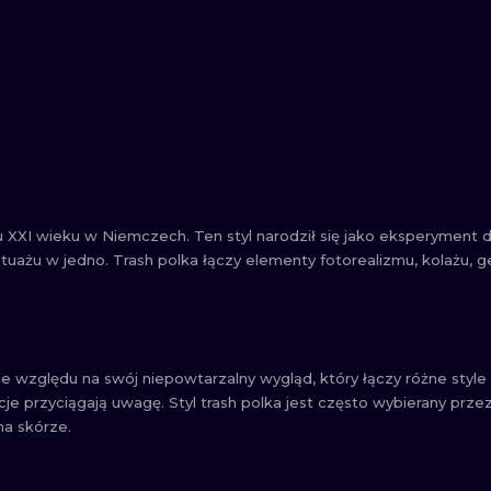
ku XXI wieku w Niemczech. Ten styl narodził się jako eksperyment
tatuażu w jedno. Trash polka łączy elementy fotorealizmu, kolażu, g
e względu na swój niepowtarzalny wygląd, który łączy różne style 
je przyciągają uwagę. Styl trash polka jest często wybierany prze
na skórze.