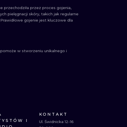
ie przechodziła przez proces gojenia,
h pielęgnacji skóry, takich jak regularne
 Prawidłowe gojenie jest kluczowe dla
a, pomoże w stworzeniu unikalnego i
A
KONTAKT
TYSTÓW I
Ul. Świdnicka 12-16

UDIO