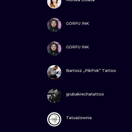
ZOBACZ
GORFU INK
ZOBACZ
GORFU INK
ZOBACZ
Bartosz „PikPok” Tattoo
ZOBACZ
grubakrechatattoo
ZOBACZ
Tatuażownia