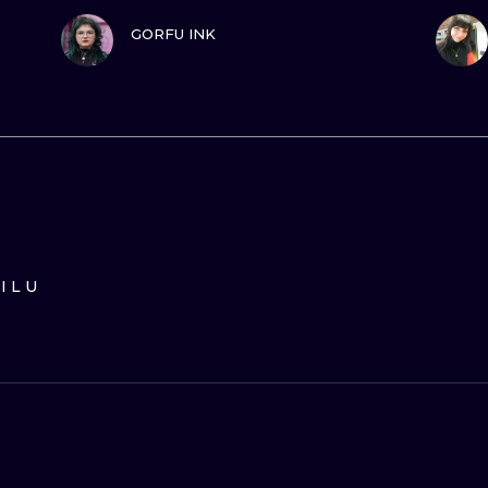
ZOBACZ
GORFU INK
ILU