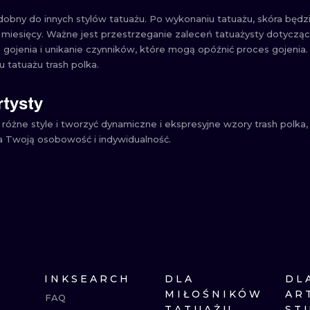
odobny do innych stylów tatuażu. Po wykonaniu tatuażu, skóra będz
 miesięcy. Ważne jest przestrzeganie zaleceń tatuażysty dotyczącyc
gojenia i unikanie czynników, które mogą opóźnić proces gojenia.
 tatuażu trash polka.
tysty
yć różne style i tworzyć dynamiczne i ekspresyjne wzory trash polk
a Twoją osobowość i indywidualność.
INKSEARCH
DLA
DL
MIŁOŚNIKÓW
AR
FAQ
TATUAŻU
ST