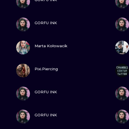
MINIMALISTYCZNE
ABSTRAKCYJ
ZOBACZ
GORFU INK
REALISTYCZNE
WSZYSTKIE T
ZOBACZ
Marta Kołowacik
ZOBACZ
Pixi.Piercing
ZOBACZ
GORFU INK
ZOBACZ
GORFU INK