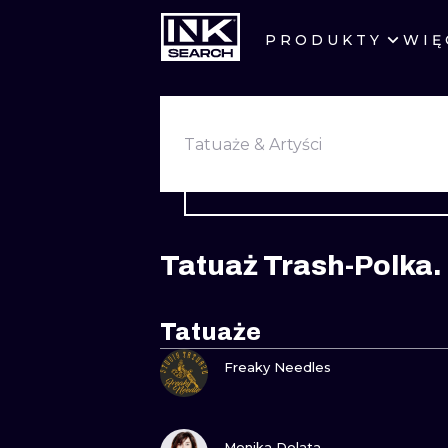
PRODUKTY
WIĘ
MIASTA
WARSZAWA
Tatuaże & Artyści
KRAKÓW
WROCŁAW
Tatuaż Trash-Polka.
BERLIN
AMSTERDAM
Tatuaże
ZOBACZ
PRAGA
Freaky Needles
ZOBACZ
Monika Dolata