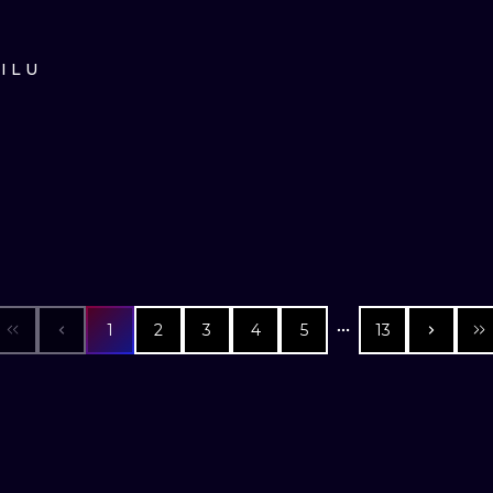
ILU
1
2
3
4
5
13