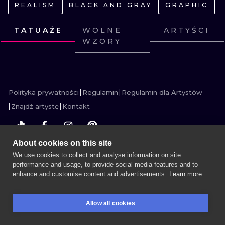
REALISM
BLACK AND GRAY
GRAPHIC
WATERCOLO
TATUAŻE
WOLNE
ARTYŚCI
MINIMALIST
WZORY
ZOBACZ
ZOBACZ
REALISTYCZ
ZOBACZ
ZOBACZ
ZOBACZ
ZOBACZ
ZOBACZ
ZOBACZ
ZOBACZ
ZOBACZ
ZOBACZ
ZOBACZ
Polityka prywatności
Regulamin
Regulamin dla Artystów
Znajdź artystę
Kontakt
About cookies on this site
We use cookies to collect and analyse information on site
WIĘCEJ INK SEARCH
performance and usage, to provide social media features and to
enhance and customise content and advertisements.
Learn more
UMÓW SESJĘ
Allow all cookies
REZERWACJE
SZUKAJ
ZALOGUJ