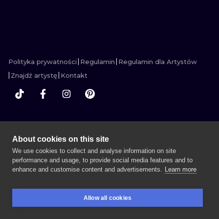
ZOBACZ
ZOBACZ
ZOBACZ
ZOBACZ
ZOBACZ
ZOBACZ
ZOBACZ
ZOBACZ
ZOBACZ
ZOBACZ
WATERCOLO
MINIMALIST
REALISTYCZ
Polityka prywatności
Regulamin
Regulamin dla Artystów
Znajdź artystę
Kontakt
WIĘCEJ INK SEARCH
About cookies on this site
We use cookies to collect and analyse information on site
performance and usage, to provide social media features and to
enhance and customise content and advertisements.
Learn more
UMÓW SESJĘ
Allow all cookies
REZERWACJE
SZUKAJ
ZALOGUJ