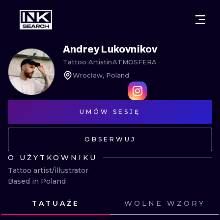
MIASTA
STYLE
GDAŃSK
Andrey Lukovnikov
Tattoo Artist
in
ATMOSFERA
WARSZAWA
POZNAŃ
KALIGRAFIA
Wrocław, Poland
KRAKÓW
KATOWICE
NEW SCHOO
WROCŁAW
ŁÓDŹ
SURREALIST
UMÓW SESJĘ
BERLIN
WIEDEŃ
BIOMECHANI
OBSERWUJ
AMSTERDAM
EDYNBURG
O UŻYTKOWNIKU
TRIBAL
Tattoo artist/illustrator

PRAGA
LONDYN
Based in Poland
RYCINOWE
TATUAŻE
WOLNE WZORY
KRESKÓWK
ZOBACZ
ZOBACZ