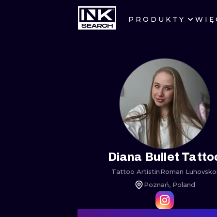
PRODUKTY
WIĘ
MIASTA
WARSZAWA
KRAKÓW
WROCŁAW
BERLIN
AMSTERDAM
Diana Bullet Tatto
Tattoo Artist
in
Roman Luhovsko
PRAGA
Poznań, Poland