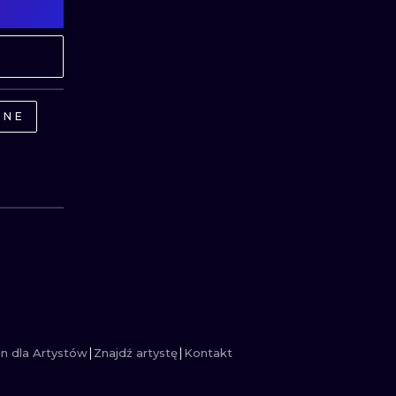
MINIMALISTYCZNE
ABSTRAKCYJ
REALISTYCZNE
WSZYSTKIE T
INE
n dla Artystów
Znajdź artystę
Kontakt