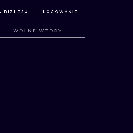
A BIZNESU
LOGOWANIE
NE
WOLNE WZORY
Z
ZOBACZ
Z
ZOBACZ
Z
ZOBACZ
Z
ZOBACZ
JNE
A