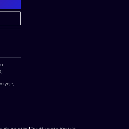
MINIMALISTYCZNE
ABSTRAKCYJ
REALISTYCZNE
WSZYSTKIE T
u 
j 
zycje, 
n dla Artystów
Znajdź artystę
Kontakt