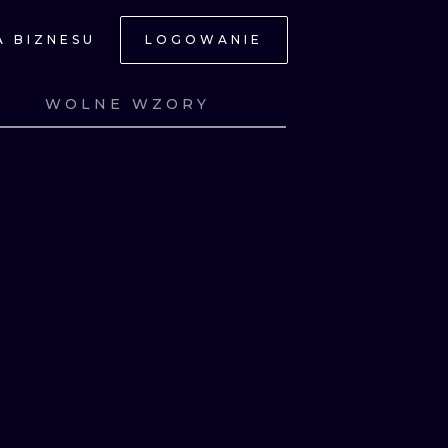
A BIZNESU
LOGOWANIE
NE
WOLNE WZORY
Z
ZOBACZ
Z
ZOBACZ
Z
ZOBACZ
Z
ZOBACZ
JNE
A