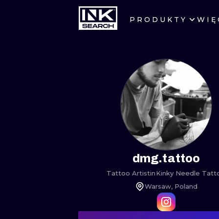
PRODUKTY
WIĘ
MIASTA
WARSZAWA
KRAKÓW
WROCŁAW
BERLIN
AMSTERDAM
dmg.tattoo
Tattoo Artist
in
Kinky Needle Tatt
PRAGA
Warsaw, Poland