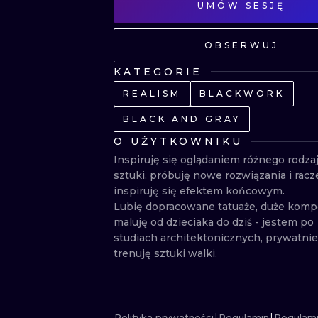
UMÓW SESJĘ
OBSERWUJ
KATEGORIE
REALISM
BLACKWORK
BLACK AND GRAY
O UŻYTKOWNIKU
Inspiruję się oglądaniem różnego rodzaj
sztuki, próbuję nowe rozwiązania i racze
inspiruję się efektem końcowym.

Lubię dopracowane tatuaże, duże kompo
maluję od dzieciaka do dziś - jestem po 
studiach architektonicznych, prywatnie 
trenuję sztuki walki.
Polityka prywatności
Regulamin
Regulami