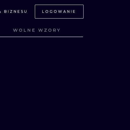
A BIZNESU
LOGOWANIE
NE
WOLNE WZORY
Z
ZOBACZ
Z
ZOBACZ
Z
ZOBACZ
Z
ZOBACZ
JNE
A