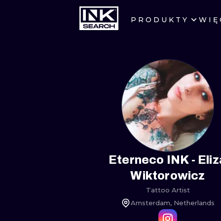
PRODUKTY
WIĘ
MIASTA
WARSZAWA
KRAKÓW
WROCŁAW
BERLIN
AMSTERDAM
Eterneco INK - Eliz
Wiktorowicz
PRAGA
Tattoo Artist
Amsterdam, Netherlands