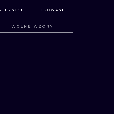
A BIZNESU
LOGOWANIE
NE
WOLNE WZORY
Z
ZOBACZ
Z
ZOBACZ
Z
ZOBACZ
Z
ZOBACZ
JNE
A