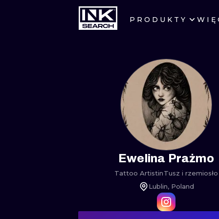
PRODUKTY
WIĘ
MIASTA
WARSZAWA
KRAKÓW
WROCŁAW
BERLIN
AMSTERDAM
Ewelina Prażmo
Tattoo Artist
in
Tusz i rzemiosło
PRAGA
Lublin, Poland