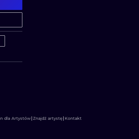
MINIMALISTYCZNE
ABSTRAKCYJ
REALISTYCZNE
WSZYSTKIE T
C
n dla Artystów
Znajdź artystę
Kontakt