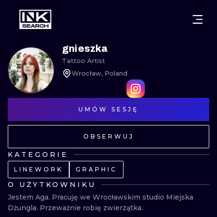
MIASTA
STYLE
GDAŃSK
gnieszka
Tattoo Artist
WARSZAWA
POZNAŃ
KALIGRAFIA
Wrocław, Poland
KRAKÓW
KATOWICE
NEW SCHOO
WROCŁAW
UMÓW SESJĘ
ŁÓDŹ
SURREALIST
BERLIN
WIEDEŃ
BIOMECHANI
OBSERWUJ
AMSTERDAM
EDYNBURG
KATEGORIE
TRIBAL
LINEWORK
GRAPHIC
PRAGA
LONDYN
O UŻYTKOWNIKU
RYCINOWE
Jestem Aga. Pracuję we Wrocławskim studio Miejska 
KRESKÓWK
Dżungla. Przeważnie robię zwierzątka.