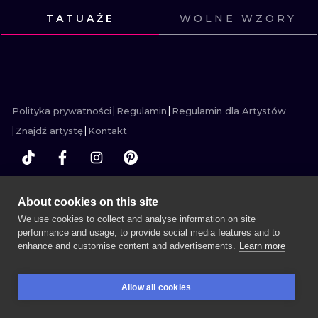
WATERCOLO
TATUAŻE
WOLNE WZORY
ZOBACZ
ZOBACZ
ZOBACZ
ZOBACZ
MINIMALIST
ZOBACZ
ZOBACZ
ZOBACZ
ZOBACZ
ZOBACZ
ZOBACZ
ZOBACZ
ZOBACZ
REALISTYCZ
Polityka prywatności
Regulamin
Regulamin dla Artystów
Znajdź artystę
Kontakt
WIĘCEJ INK SEARCH
About cookies on this site
We use cookies to collect and analyse information on site
performance and usage, to provide social media features and to
enhance and customise content and advertisements.
Learn more
UMÓW SESJĘ
Allow all cookies
REZERWACJE
SZUKAJ
ZALOGUJ