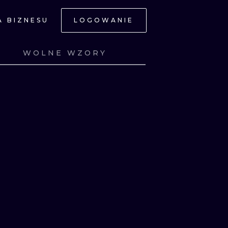
A BIZNESU
LOGOWANIE
NE
WOLNE WZORY
Z
ZOBACZ
Z
ZOBACZ
Z
ZOBACZ
Z
ZOBACZ
JNE
A