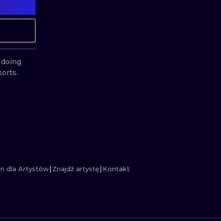
MINIMALISTYCZNE
ABSTRAKCYJ
REALISTYCZNE
WSZYSTKIE T
doing 
sorts.
n dla Artystów
Znajdź artystę
Kontakt