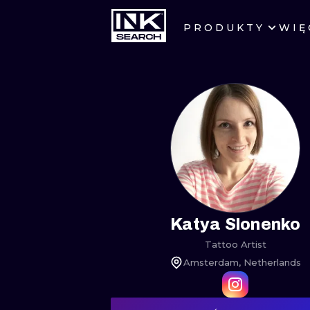
PRODUKTY
WIĘ
MIASTA
WARSZAWA
KRAKÓW
WROCŁAW
BERLIN
AMSTERDAM
Katya Slonenko
Tattoo Artist
PRAGA
Amsterdam, Netherlands