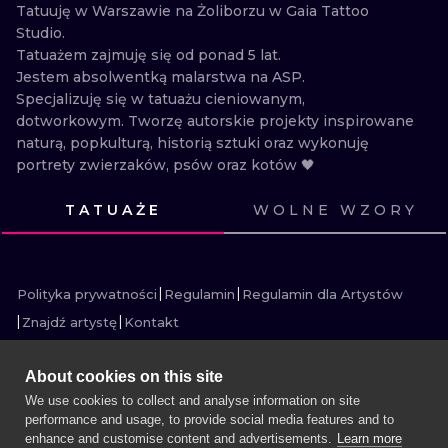
Tatuuję w Warszawie na Żoliborzu w Gaia Tattoo 
WATERCOLO
Studio.

Tatuażem zajmuję się od ponad 5 lat.

MINIMALIST
Jestem absolwentką malarstwa na ASP.

Specjalizuję się w tatuażu cieniowanym, 
REALISTYCZ
dotworkowym. Tworzę autorskie projekty inspirowane 
naturą, popkulturą, historią sztuki oraz wykonuję 
portrety zwierzaków, psów oraz kotów 🖤
TATUAŻE
WOLNE WZORY
ZOBACZ
ZOBACZ
ZOBACZ
ZOBACZ
ZOBACZ
ZOBACZ
ZOBACZ
ZOBACZ
ZOBACZ
ZOBACZ
ZOBACZ
ZOBACZ
Polityka prywatności
Regulamin
Regulamin dla Artystów
Znajdź artystę
Kontakt
About cookies on this site
We use cookies to collect and analyse information on site
performance and usage, to provide social media features and to
WIĘCEJ INK SEARCH
enhance and customise content and advertisements.
Learn more