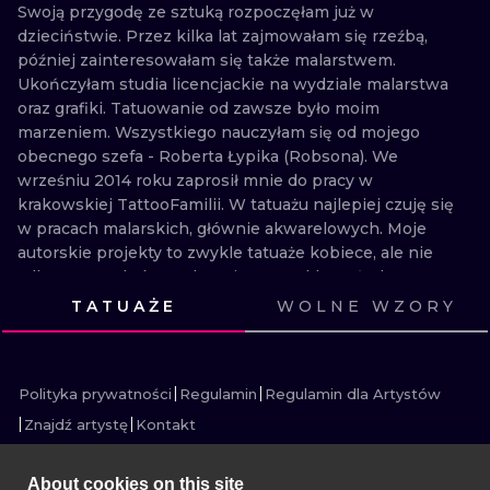
Swoją przygodę ze sztuką rozpoczęłam już w 
WATERCOLO
dzieciństwie. Przez kilka lat zajmowałam się rzeźbą, 
później zainteresowałam się także malarstwem. 
MINIMALIST
Ukończyłam studia licencjackie na wydziale malarstwa 
oraz grafiki. Tatuowanie od zawsze było moim 
REALISTYCZ
marzeniem. Wszystkiego nauczyłam się od mojego 
obecnego szefa - Roberta Łypika (Robsona). We 
wrześniu 2014 roku zaprosił mnie do pracy w 
krakowskiej TattooFamilii. W tatuażu najlepiej czuję się 
w pracach malarskich, głównie akwarelowych. Moje 
autorskie projekty to zwykle tatuaże kobiece, ale nie 
tylko. Wzory, które wykonuję są zwykle małych 
rozmiarów. Można je scharakteryzować jako zamknięte 
TATUAŻE
WOLNE WZORY
w formie ilustracje. W pracy tatuatorki stawiam na 
ZOBACZ
ZOBACZ
ZOBACZ
ZOBACZ
komfort pracy z klientem i przyjacielską atmosferę. 
ZOBACZ
ZOBACZ
ZOBACZ
ZOBACZ
ZOBACZ
Zapraszam serdecznie do zapisów. Po pracy chętnie 
Polityka prywatności
Regulamin
Regulamin dla Artystów
jeżdżę konno i słucham muzyki elektronicznej. ENG I 
started my adventure with art as a child. I dealt with 
Znajdź artystę
Kontakt
sculpture for several years, and later I became 
interested in painting. I graduated from the bachelor's 
About cookies on this site