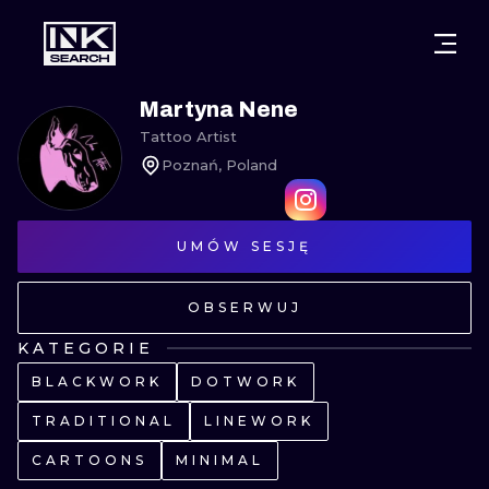
MIASTA
STYLE
GDAŃSK
Martyna Nene
Tattoo Artist
WARSZAWA
POZNAŃ
KALIGRAFIA
Poznań, Poland
KRAKÓW
KATOWICE
NEW SCHOO
WROCŁAW
UMÓW SESJĘ
ŁÓDŹ
SURREALIST
BERLIN
WIEDEŃ
BIOMECHANI
OBSERWUJ
AMSTERDAM
EDYNBURG
KATEGORIE
TRIBAL
BLACKWORK
DOTWORK
PRAGA
LONDYN
RYCINOWE
TRADITIONAL
LINEWORK
CARTOONS
MINIMAL
KRESKÓWK