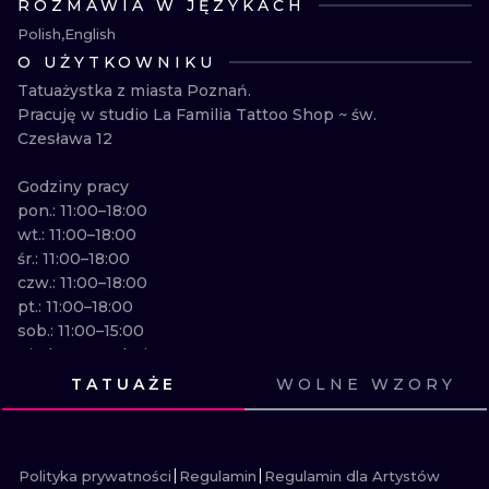
ROZMAWIA W JĘZYKACH
WATERCOLO
Polish
English
O UŻYTKOWNIKU
MINIMALIST
Tatuażystka z miasta Poznań.

Pracuję w studio La Familia Tattoo Shop ~ św. 
REALISTYCZ
Czesława 12

Godziny pracy

pon.: 11:00–18:00

wt.: 11:00–18:00

śr.: 11:00–18:00

czw.: 11:00–18:00

pt.: 11:00–18:00

sob.: 11:00–15:00

niedz.:	Zamknięte
TATUAŻE
WOLNE WZORY
ZOBACZ
ZOBACZ
ZOBACZ
ZOBACZ
ZOBACZ
ZOBACZ
ZOBACZ
ZOBACZ
ZOBACZ
ZOBACZ
ZOBACZ
ZOBACZ
Polityka prywatności
Regulamin
Regulamin dla Artystów