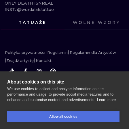
ONLY DEATH ISNREAL

WATERCOLO
INST: @wurdalak.tattoo
MINIMALIST
TATUAŻE
WOLNE WZORY
ZOBACZ
ZOBACZ
ZOBACZ
ZOBACZ
REALISTYCZ
ZOBACZ
ZOBACZ
ZOBACZ
ZOBACZ
ZOBACZ
ZOBACZ
ZOBACZ
ZOBACZ
Polityka prywatności
Regulamin
Regulamin dla Artystów
Znajdź artystę
Kontakt
About cookies on this site
WIĘCEJ INK SEARCH
We use cookies to collect and analyse information on site
performance and usage, to provide social media features and to
enhance and customise content and advertisements.
Learn more
UMÓW SESJĘ
Allow all cookies
REZERWACJE
SZUKAJ
ZALOGUJ