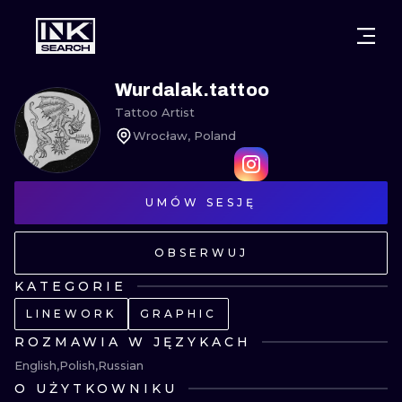
MIASTA
STYLE
GDAŃSK
Wurdalak.tattoo
Tattoo Artist
WARSZAWA
POZNAŃ
KALIGRAFIA
Wrocław, Poland
KRAKÓW
KATOWICE
NEW SCHOO
WROCŁAW
UMÓW SESJĘ
ŁÓDŹ
SURREALIST
BERLIN
WIEDEŃ
BIOMECHANI
OBSERWUJ
AMSTERDAM
EDYNBURG
KATEGORIE
TRIBAL
LINEWORK
GRAPHIC
PRAGA
LONDYN
ROZMAWIA W JĘZYKACH
RYCINOWE
English
Polish
Russian
KRESKÓWK
O UŻYTKOWNIKU