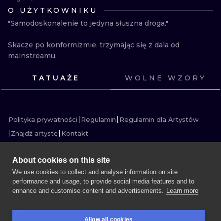
O UŻYTKOWNIKU
WATERCOLO
"Samodoskonalenie to jedyna słuszna droga."

MINIMALIST
Skacze po konformizmie, trzymając się z dala od 
mainstreamu.
REALISTYCZ
TATUAŻE
WOLNE WZORY
ZOBACZ
ZOBACZ
ZOBACZ
ZOBACZ
ZOBACZ
ZOBACZ
ZOBACZ
ZOBACZ
ZOBACZ
ZOBACZ
ZOBACZ
ZOBACZ
Polityka prywatności
Regulamin
Regulamin dla Artystów
Znajdź artystę
Kontakt
About cookies on this site
We use cookies to collect and analyse information on site
performance and usage, to provide social media features and to
WIĘCEJ INK SEARCH
enhance and customise content and advertisements.
Learn more
UMÓW SESJĘ
Allow all cookies