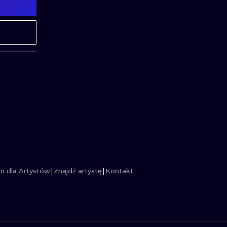
MINIMALISTYCZNE
ABSTRAKCYJ
REALISTYCZNE
WSZYSTKIE T
n dla Artystów
Znajdź artystę
Kontakt