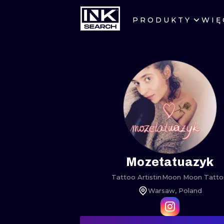
PRODUKTY
WIĘ
MIASTA
WARSZAWA
KRAKÓW
WROCŁAW
BERLIN
AMSTERDAM
Mozetatuazyk
Tattoo Artist
in
Moon Moon Tatto
PRAGA
Warsaw, Poland