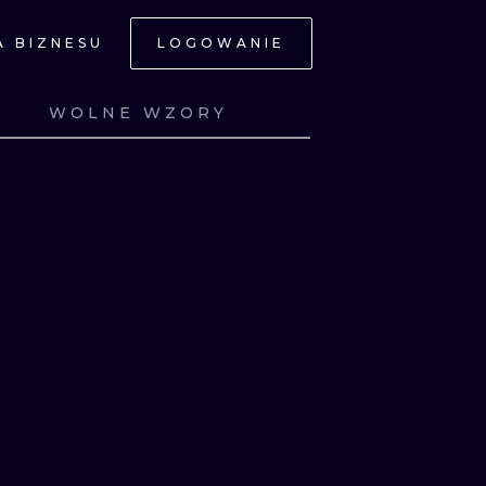
A BIZNESU
LOGOWANIE
NE
WOLNE WZORY
Z
ZOBACZ
Z
ZOBACZ
Z
ZOBACZ
Z
ZOBACZ
JNE
A