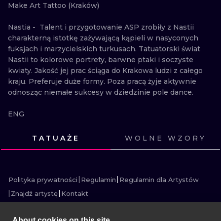
Make Art Tattoo (Kraków)

WATERCOLO
Nastia -  Talent i przygotowanie ASP zrobiły z Nastii 
MINIMALIST
charakterną istotkę zażywającą kąpieli w nasyconych 
fuksjach i marzycielskich turkusach. Tatuatorski świat 
REALISTYCZ
Nastii to kolorowe portrety, barwne ptaki i soczyste 
kwiaty. Jakość jej prac ściąga do Krakowa ludzi z całego 
kraju. Preferuje duże formy. Poza pracą żyje aktywnie 
odnosząc niemałe sukcesy w dziedzinie pole dance.

ENG

Nastia - Talent and the preparation of ASP made 
TATUAŻE
WOLNE WZORY
Nastia a characteristic creature taking a bath in 
ZOBACZ
ZOBACZ
ZOBACZ
ZOBACZ
saturated fuchsia and dreamy turquoise. The tattoo 
ZOBACZ
ZOBACZ
ZOBACZ
ZOBACZ
ZOBACZ
ZOBACZ
ZOBACZ
ZOBACZ
world of Nastia is full of colorful portraits, colorful birds 
and lush flowers. The quality of her work draws people 
Polityka prywatności
Regulamin
Regulamin dla Artystów
from all over the country to Krakow. She prefers large 
Znajdź artystę
Kontakt
forms. Outside of work, she is actively living in the field 
of pole dance.
About cookies on this site