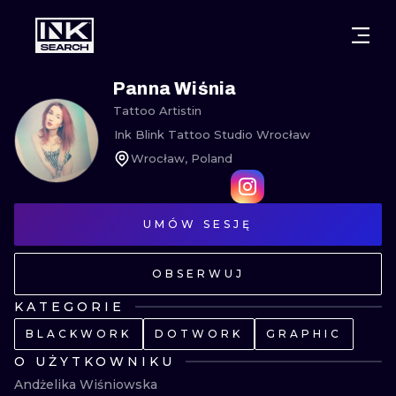
MIASTA
STYLE
GDAŃSK
Panna Wiśnia
Tattoo Artist
in
WARSZAWA
POZNAŃ
KALIGRAFIA
Ink Blink Tattoo Studio Wrocław
Wrocław, Poland
KRAKÓW
KATOWICE
NEW SCHOO
WROCŁAW
ŁÓDŹ
SURREALIST
UMÓW SESJĘ
BERLIN
WIEDEŃ
BIOMECHANI
OBSERWUJ
AMSTERDAM
EDYNBURG
TRIBAL
KATEGORIE
PRAGA
LONDYN
BLACKWORK
DOTWORK
GRAPHIC
RYCINOWE
O UŻYTKOWNIKU
KRESKÓWK
Andżelika Wiśniowska
