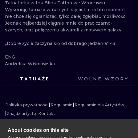
Tatuatorka w Ink Blink Tattoo we Wrocławiu

WATERCOLO
Wykonuję tatuaże w różnych stylach i na ten moment 
nie chce się ograniczać, tylko dalej zgłębiać możliwości. 
MINIMALIST
Jednak najbardziej ciągnie mnie do prac czarno-
szarych, oraz połączeniu akwareli z motywem galaxy.

REALISTYCZ
„Dobre życie zaczyna się od dobrego jedzenia” <3

ENG

Andżelika Wiśniowska

Tatuator at Ink Blink Tattoo in Wrocław

I make tattoos in various styles and at the moment I do 
TATUAŻE
WOLNE WZORY
not want to limit myself, but explore the possibilities 
ZOBACZ
ZOBACZ
ZOBACZ
ZOBACZ
further. However, I am most drawn to black and gray 
ZOBACZ
ZOBACZ
ZOBACZ
ZOBACZ
ZOBACZ
ZOBACZ
ZOBACZ
ZOBACZ
works and the combination of watercolors with the 
galaxy theme.

Polityka prywatności
Regulamin
Regulamin dla Artystów
Znajdź artystę
Kontakt
"A good life starts with good food" <3
About cookies on this site
We use cookies to collect and analyse information on site