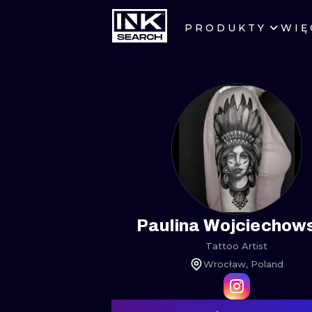
PRODUKTY
WIĘ
MIASTA
WARSZAWA
KRAKÓW
WROCŁAW
BERLIN
AMSTERDAM
Paulina Wojciechow
Tattoo Artist
PRAGA
Wrocław, Poland