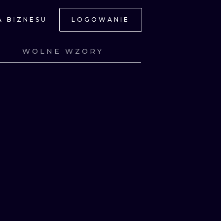
A BIZNESU
LOGOWANIE
NE
WOLNE WZORY
Z
ZOBACZ
Z
ZOBACZ
Z
ZOBACZ
Z
ZOBACZ
JNE
A