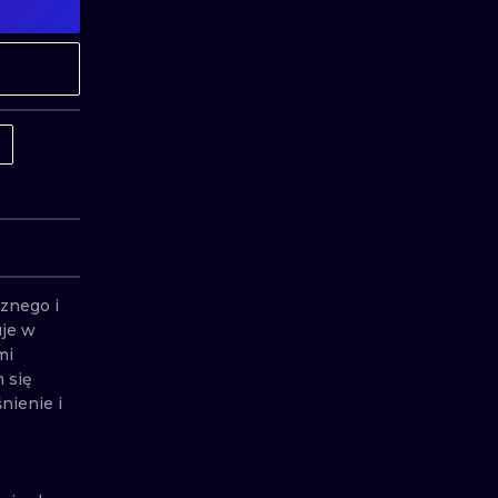
MINIMALISTYCZNE
ABSTRAKCYJ
REALISTYCZNE
WSZYSTKIE T
znego i 
je w 
i 
 się 
ienie i 