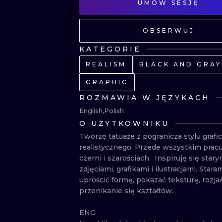
UMÓW SESJĘ
OBSERWUJ
KATEGORIE
REALISM
BLACK AND GRAY
GRAPHIC
ROZMAWIA W JĘZYKACH
English
Polish
O UŻYTKOWNIKU
Tworzę tatuaże z pogranicza stylu grafic
realistycznego. Przede wszystkim pracu
czerni i szarościach.  Inspiruję się starym
zdjęciami, grafikami i ilustracjami. Staram
uprościć formę, pokazać teksturę, rozjaśn
przenikanie się kształtów.

ENG
