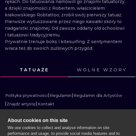
rękach. Do tatuowania namówili go znajomi tatuatorzy, 
WATERCOLO
a dzięki znajomości z Robertem, właścicielem 
krakowskiego Robtattoo, zrobił swój pierwszy tatuaż. 
MINIMALIST
Pierwsze wytuszowane przez niego kawałki skóry to 
nadgarstki znajomej. Od zawsze oddany old schoolowi 
i tatuażowi tradycyjnemu.

REALISTYCZ
Prywatnie trenuje boks i kitesurfing. Z sentymentem 
wraca też do swoich żużlowych przygód.

ENG

Self-taught, in the industry for almost 9 years. He 
TATUAŻE
WOLNE WZORY
started with an internship in a Krakow studio. He 
ZOBACZ
ZOBACZ
ZOBACZ
ZOBACZ
went, did and stayed with needles in his hands. His 
ZOBACZ
ZOBACZ
ZOBACZ
ZOBACZ
ZOBACZ
ZOBACZ
ZOBACZ
ZOBACZ
tattoo artists persuaded him to tattoo, and thanks to 
his acquaintance with Robert, the owner of Krakow's 
Polityka prywatności
Regulamin
Regulamin dla Artystów
Robtattoo, he made his first tattoo. His first pieces of 
Znajdź artystę
Kontakt
skin he had mashed up are the wrists of a friend. He 
has always been devoted to old school and traditional 
About cookies on this site
tattoos. Privately, he trains boxing and kitesurfing. 
We use cookies to collect and analyse information on site
With sentiment he also returns to his speedway 
performance and usage, to provide social media features and to
WIĘCEJ INK SEARCH
adventures.