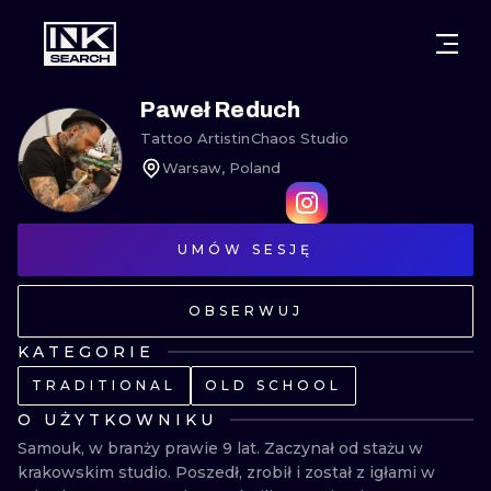
MIASTA
STYLE
GDAŃSK
Paweł Reduch
Tattoo Artist
in
Chaos Studio
WARSZAWA
POZNAŃ
KALIGRAFIA
Warsaw, Poland
KRAKÓW
KATOWICE
NEW SCHOO
WROCŁAW
ŁÓDŹ
SURREALIST
UMÓW SESJĘ
BERLIN
WIEDEŃ
BIOMECHANI
OBSERWUJ
AMSTERDAM
EDYNBURG
KATEGORIE
TRIBAL
TRADITIONAL
OLD SCHOOL
PRAGA
LONDYN
RYCINOWE
O UŻYTKOWNIKU
Samouk, w branży prawie 9 lat. Zaczynał od stażu w 
KRESKÓWK
krakowskim studio. Poszedł, zrobił i został z igłami w 