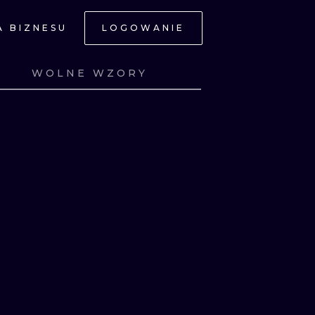
A BIZNESU
LOGOWANIE
NE
WOLNE WZORY
Z
ZOBACZ
Z
ZOBACZ
Z
ZOBACZ
Z
JNE
A