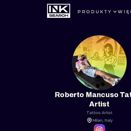
PRODUKTY
WIĘ
MIASTA
WARSZAWA
KRAKÓW
WROCŁAW
BERLIN
AMSTERDAM
Roberto Mancuso Ta
Artist
PRAGA
Tattoo Artist
Milan, Italy