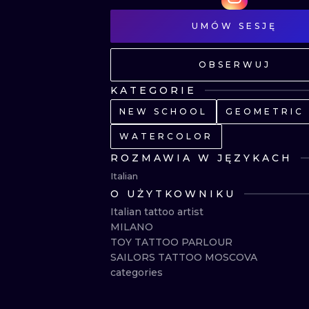
UMÓW SESJĘ
OBSERWUJ
KATEGORIE
NEW SCHOOL
GEOMETRIC
WATERCOLOR
ROZMAWIA W JĘZYKACH
Italian
O UŻYTKOWNIKU
Italian tattoo artist

MILANO

TOY TATTOO PARLOUR 

SAILORS TATTOO MOSCOVA

categories