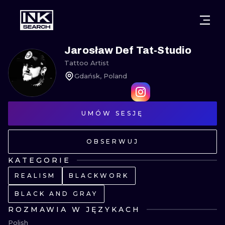
MIASTA
STYLE
GDAŃSK
Jarosław Def Tat-Studio
Tattoo Artist
WARSZAWA
POZNAŃ
KALIGRAFIA
Gdańsk, Poland
KRAKÓW
KATOWICE
NEW SCHOO
WROCŁAW
UMÓW SESJĘ
ŁÓDŹ
SURREALIST
BERLIN
WIEDEŃ
BIOMECHANI
OBSERWUJ
AMSTERDAM
EDYNBURG
KATEGORIE
TRIBAL
REALISM
BLACKWORK
PRAGA
LONDYN
RYCINOWE
BLACK AND GRAY
ROZMAWIA W JĘZYKACH
KRESKÓWK
Polish