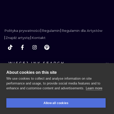
ZOBACZ
ZOBACZ
ZOBACZ
ZOBACZ
WATERCOLO
MINIMALIST
REALISTYCZ
Polityka prywatności
Regulamin
Regulamin dla Artystów
Znajdź artystę
Kontakt
WIĘCEJ INK SEARCH
About cookies on this site
We use cookies to collect and analyse information on site
performance and usage, to provide social media features and to
enhance and customise content and advertisements.
Learn more
UMÓW SESJĘ
Allow all cookies
REZERWACJE
SZUKAJ
ZALOGUJ