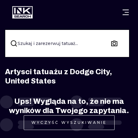
MIASTA
STYLE
GDAŃSK
WARSZAWA
POZNAŃ
KALIGRAFIA
Szukaj i zarezerwuj tatuaż...
KRAKÓW
KATOWICE
NEW SCHOO
WROCŁAW
ŁÓDŹ
SURREALIST
Artysci tatuażu z Dodge City,
United States
BERLIN
WIEDEŃ
BIOMECHANI
AMSTERDAM
EDYNBURG
Ups! Wygląda na to, że nie ma
TRIBAL
wyników dla Twojego zapytania.
PRAGA
LONDYN
RYCINOWE
WYCZYŚĆ WYSZUKIWANIE
KRESKÓWK