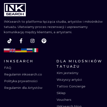
WATERCOLO
MINIMALIST
INKsearch to platforma łącząca studia, artystów i miłośników
tatuażu. Ułatwiamy proces rezerwacji i usprawniamy
REALISTYCZ
komunikację między klientami, a artystami.
INKSEARCH
DLA MIŁOŚNIKÓW
TATUAŻU
FAQ
Kim jesteśmy
Regulamin inksearch.co
Wszyscy artyści
Polityka prywatności
Tattoo Concierge
Regulamin dla Artystów
Sklep
Vouchers
INKsearch blog