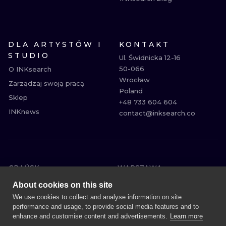
DLA ARTYSTÓW I
KONTAKT
STUDIO
Ul. Świdnicka 12-16

50-066

O INKsearch
Wrocław

Zarządzaj swoją pracą
Poland

Sklep
+48 733 604 604

INKnews
contact@inksearch.co
GDAŃSK
WARSZAWA
POZNAŃ
KRAKÓW
About cookies on this site
KATOWICE
WROCŁAW
We use cookies to collect and analyse information on site
performance and usage, to provide social media features and to
ŁÓDŹ
BERLIN
enhance and customise content and advertisements.
Learn more
WIEDEŃ
AMSTERDAM