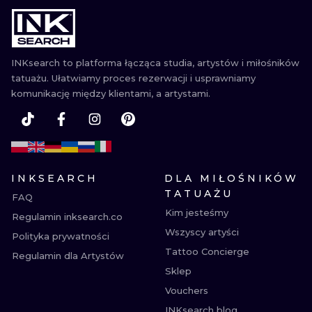
WATERCOLO
MINIMALIST
INKsearch to platforma łącząca studia, artystów i miłośników
tatuażu. Ułatwiamy proces rezerwacji i usprawniamy
REALISTYCZ
komunikację między klientami, a artystami.
INKSEARCH
DLA MIŁOŚNIKÓW
TATUAŻU
FAQ
Kim jesteśmy
Regulamin inksearch.co
Wszyscy artyści
Polityka prywatności
Tattoo Concierge
Regulamin dla Artystów
Sklep
Vouchers
INKsearch blog