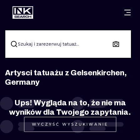
MIASTA
STYLE
GDAŃSK
WARSZAWA
POZNAŃ
KALIGRAFIA
Szukaj i zarezerwuj tatuaż...
KRAKÓW
KATOWICE
NEW SCHOO
WROCŁAW
ŁÓDŹ
SURREALIST
Artysci tatuażu z Gelsenkirchen,
Germany
BERLIN
WIEDEŃ
BIOMECHANI
AMSTERDAM
EDYNBURG
Ups! Wygląda na to, że nie ma
TRIBAL
wyników dla Twojego zapytania.
PRAGA
LONDYN
RYCINOWE
WYCZYŚĆ WYSZUKIWANIE
KRESKÓWK