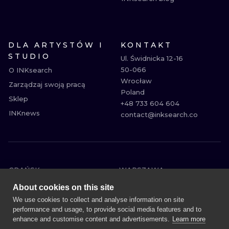
DLA ARTYSTÓW I
KONTAKT
STUDIO
Ul. Świdnicka 12-16

50-066

O INKsearch
Wrocław

Zarządzaj swoją pracą
Poland

Sklep
+48 733 604 604

INKnews
contact@inksearch.co
GDAŃSK
WARSZAWA
POZNAŃ
KRAKÓW
About cookies on this site
KATOWICE
WROCŁAW
We use cookies to collect and analyse information on site
performance and usage, to provide social media features and to
ŁÓDŹ
BERLIN
enhance and customise content and advertisements.
Learn more
WIEDEŃ
AMSTERDAM