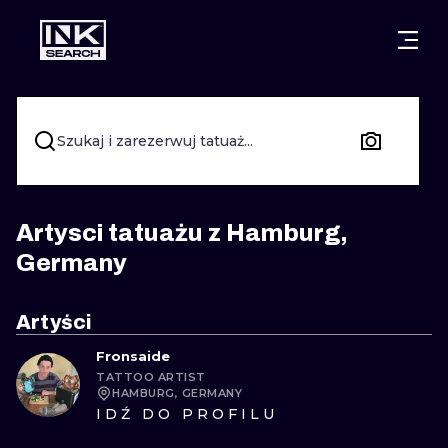
MIASTA
STYLE
GDAŃSK
WARSZAWA
POZNAŃ
KALIGRAFIA
Szukaj i zarezerwuj tatuaż...
KRAKÓW
KATOWICE
NEW SCHOO
WROCŁAW
ŁÓDŹ
SURREALIST
Artysci tatuażu z Hamburg,
Germany
BERLIN
WIEDEŃ
BIOMECHANI
AMSTERDAM
EDYNBURG
Artyści
TRIBAL
Fronsaide
PRAGA
LONDYN
TATTOO ARTIST
RYCINOWE
HAMBURG, GERMANY
IDŹ DO PROFILU
KRESKÓWK