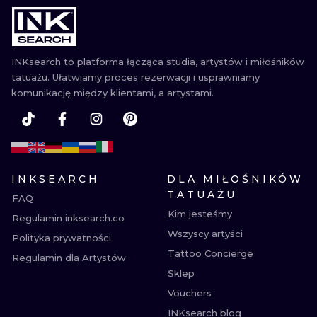
INKsearch to platforma łącząca studia, artystów i miłośników
tatuażu. Ułatwiamy proces rezerwacji i usprawniamy
komunikację między klientami, a artystami.
INKSEARCH
DLA MIŁOŚNIKÓW
TATUAŻU
FAQ
Kim jesteśmy
Regulamin inksearch.co
Wszyscy artyści
Polityka prywatności
Tattoo Concierge
Regulamin dla Artystów
Sklep
Vouchers
INKsearch blog