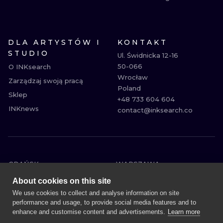
DLA ARTYSTÓW I
KONTAKT
STUDIO
Ul. Świdnicka 12-16

50-066

O INKsearch
Wrocław

Zarządzaj swoją pracą
Poland

Sklep
+48 733 604 604

INKnews
contact@inksearch.co
GDAŃSK
WARSZAWA
POZNAŃ
KRAKÓW
About cookies on this site
KATOWICE
WROCŁAW
We use cookies to collect and analyse information on site
performance and usage, to provide social media features and to
ŁÓDŹ
BERLIN
enhance and customise content and advertisements.
Learn more
WIEDEŃ
AMSTERDAM