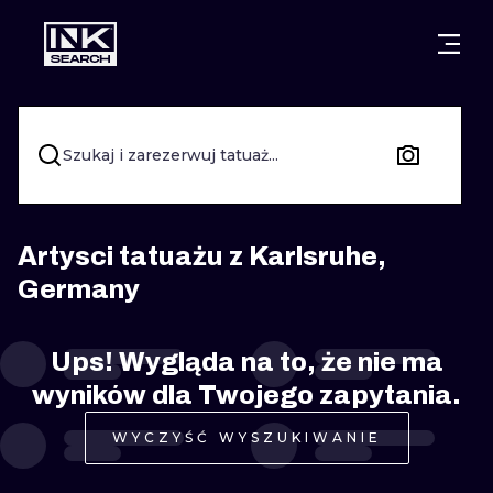
MIASTA
STYLE
GDAŃSK
WARSZAWA
POZNAŃ
KALIGRAFIA
Szukaj i zarezerwuj tatuaż...
KRAKÓW
KATOWICE
NEW SCHOO
WROCŁAW
ŁÓDŹ
SURREALIST
Artysci tatuażu z Karlsruhe,
Germany
BERLIN
WIEDEŃ
BIOMECHANI
AMSTERDAM
EDYNBURG
Ups! Wygląda na to, że nie ma
TRIBAL
wyników dla Twojego zapytania.
PRAGA
LONDYN
RYCINOWE
WYCZYŚĆ WYSZUKIWANIE
KRESKÓWK