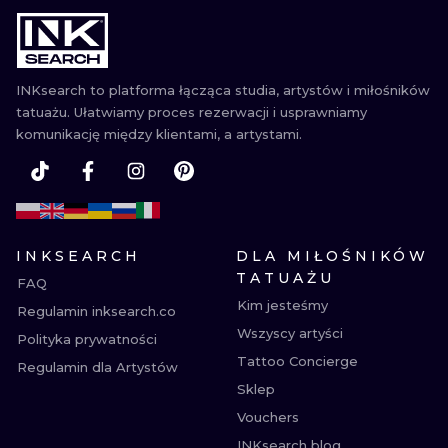
WATERCOLO
MINIMALIST
INKsearch to platforma łącząca studia, artystów i miłośników
tatuażu. Ułatwiamy proces rezerwacji i usprawniamy
REALISTYCZ
komunikację między klientami, a artystami.
INKSEARCH
DLA MIŁOŚNIKÓW
TATUAŻU
FAQ
Kim jesteśmy
Regulamin inksearch.co
Wszyscy artyści
Polityka prywatności
Tattoo Concierge
Regulamin dla Artystów
Sklep
Vouchers
INKsearch blog