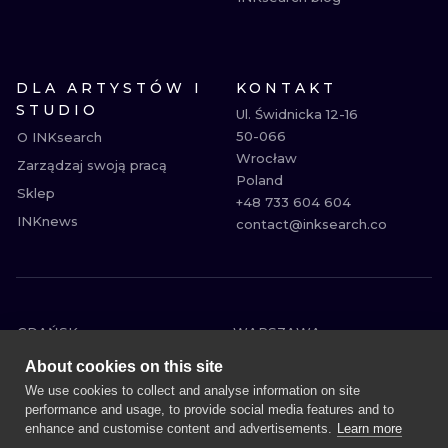
DLA ARTYSTÓW I
KONTAKT
STUDIO
Ul. Świdnicka 12-16

50-066

O INKsearch
Wrocław

Zarządzaj swoją pracą
Poland

Sklep
+48 733 604 604

INKnews
contact@inksearch.co
GDAŃSK
WARSZAWA
POZNAŃ
KRAKÓW
About cookies on this site
KATOWICE
WROCŁAW
We use cookies to collect and analyse information on site
performance and usage, to provide social media features and to
ŁÓDŹ
BERLIN
enhance and customise content and advertisements.
Learn more
WIEDEŃ
AMSTERDAM