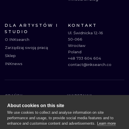
DLA ARTYSTÓW I
KONTAKT
STUDIO
Ul. Świdnicka 12-16

50-066

O INKsearch
Wrocław

Zarządzaj swoją pracą
Poland

Sklep
+48 733 604 604

INKnews
contact@inksearch.co
GDAŃSK
WARSZAWA
POZNAŃ
KRAKÓW
About cookies on this site
KATOWICE
WROCŁAW
We use cookies to collect and analyse information on site
performance and usage, to provide social media features and to
ŁÓDŹ
BERLIN
enhance and customise content and advertisements.
Learn more
WIEDEŃ
AMSTERDAM