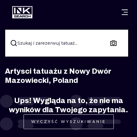
MIASTA
STYLE
GDAŃSK
WARSZAWA
POZNAŃ
KALIGRAFIA
Szukaj i zarezerwuj tatuaż...
KRAKÓW
KATOWICE
NEW SCHOO
WROCŁAW
ŁÓDŹ
SURREALIST
Artysci tatuażu z Nowy Dwór
Mazowiecki, Poland
BERLIN
WIEDEŃ
BIOMECHANI
AMSTERDAM
EDYNBURG
Ups! Wygląda na to, że nie ma
TRIBAL
wyników dla Twojego zapytania.
PRAGA
LONDYN
RYCINOWE
WYCZYŚĆ WYSZUKIWANIE
KRESKÓWK