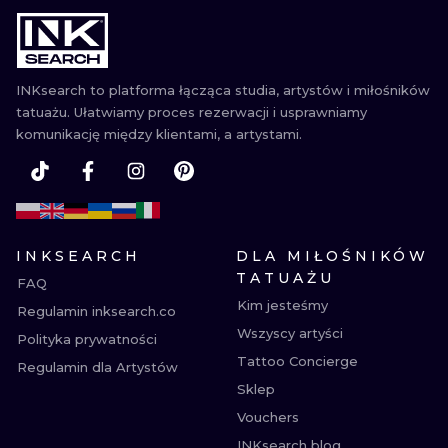
WATERCOLO
MINIMALIST
INKsearch to platforma łącząca studia, artystów i miłośników
tatuażu. Ułatwiamy proces rezerwacji i usprawniamy
REALISTYCZ
komunikację między klientami, a artystami.
INKSEARCH
DLA MIŁOŚNIKÓW
TATUAŻU
FAQ
Kim jesteśmy
Regulamin inksearch.co
Wszyscy artyści
Polityka prywatności
Tattoo Concierge
Regulamin dla Artystów
Sklep
Vouchers
INKsearch blog