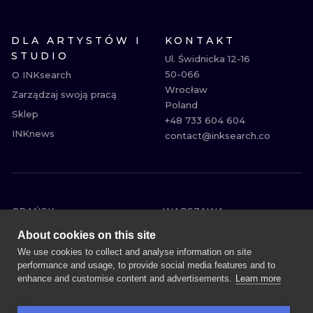
DLA ARTYSTÓW I
KONTAKT
STUDIO
Ul. Świdnicka 12-16

50-066

O INKsearch
Wrocław

Zarządzaj swoją pracą
Poland

Sklep
+48 733 604 604

INKnews
contact@inksearch.co
GDAŃSK
WARSZAWA
POZNAŃ
KRAKÓW
About cookies on this site
KATOWICE
WROCŁAW
We use cookies to collect and analyse information on site
performance and usage, to provide social media features and to
ŁÓDŹ
BERLIN
enhance and customise content and advertisements.
Learn more
WIEDEŃ
AMSTERDAM
EDYNBURG
PRAGA