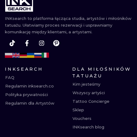
WATERCOLO
INKsearch to platforma łącząca studia, artystów i miłośników
MINIMALIST
tatuażu. Ułatwiamy proces rezerwacji i usprawniamy
komunikację między klientami, a artystami.
REALISTYCZ
INKSEARCH
DLA MIŁOŚNIKÓW
TATUAŻU
FAQ
Kim jesteśmy
Regulamin inksearch.co
Wszyscy artyści
Polityka prywatności
Tattoo Concierge
Regulamin dla Artystów
Sklep
Vouchers
INKsearch blog