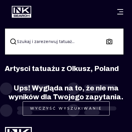
MIASTA
STYLE
GDAŃSK
WARSZAWA
POZNAŃ
KALIGRAFIA
Szukaj i zarezerwuj tatuaż...
KRAKÓW
KATOWICE
NEW SCHOO
WROCŁAW
ŁÓDŹ
SURREALIST
Artysci tatuażu z Olkusz, Poland
BERLIN
WIEDEŃ
BIOMECHANI
Ups! Wygląda na to, że nie ma
AMSTERDAM
EDYNBURG
wyników dla Twojego zapytania.
TRIBAL
PRAGA
LONDYN
WYCZYŚĆ WYSZUKIWANIE
RYCINOWE
KRESKÓWK