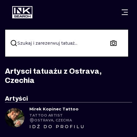
MIASTA
STYLE
GDAŃSK
WARSZAWA
POZNAŃ
KALIGRAFIA
Szukaj i zarezerwuj tatuaż...
KRAKÓW
KATOWICE
NEW SCHOO
WROCŁAW
ŁÓDŹ
SURREALIST
Artysci tatuażu z Ostrava,
Czechia
BERLIN
WIEDEŃ
BIOMECHANI
AMSTERDAM
EDYNBURG
Artyści
TRIBAL
Mirek Kopinec Tattoo
PRAGA
LONDYN
TATTOO ARTIST
RYCINOWE
OSTRAVA, CZECHIA
IDŹ DO PROFILU
KRESKÓWK