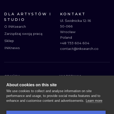
DLA ARTYSTÓW I
KONTAKT
STUDIO
Ul. Świdnicka 12-16

50-066

O INKsearch
Wrocław

Zarządzaj swoją pracą
Poland

Sklep
+48 733 604 604

INKnews
contact@inksearch.co
GDAŃSK
WARSZAWA
POZNAŃ
KRAKÓW
About cookies on this site
KATOWICE
WROCŁAW
We use cookies to collect and analyse information on site
performance and usage, to provide social media features and to
ŁÓDŹ
BERLIN
enhance and customise content and advertisements.
Learn more
WIEDEŃ
AMSTERDAM
EDYNBURG
PRAGA