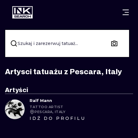
MIASTA
STYLE
GDAŃSK
WARSZAWA
POZNAŃ
KALIGRAFIA
Szukaj i zarezerwuj tatuaż...
KRAKÓW
KATOWICE
NEW SCHOO
WROCŁAW
ŁÓDŹ
SURREALIST
Artysci tatuażu z Pescara, Italy
BERLIN
WIEDEŃ
BIOMECHANI
Artyści
AMSTERDAM
EDYNBURG
Ralf Mann
TRIBAL
TATTOO ARTIST
PRAGA
LONDYN
PESCARA, ITALY
RYCINOWE
IDŹ DO PROFILU
KRESKÓWK