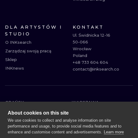
DLA ARTYSTÓW I
KONTAKT
STUDIO
Ul. Świdnicka 12-16

50-066

O INKsearch
Wrocław

Zarządzaj swoją pracą
Poland

Sklep
+48 733 604 604

INKnews
contact@inksearch.co
GDAŃSK
WARSZAWA
POZNAŃ
KRAKÓW
About cookies on this site
KATOWICE
WROCŁAW
We use cookies to collect and analyse information on site
performance and usage, to provide social media features and to
ŁÓDŹ
BERLIN
enhance and customise content and advertisements.
Learn more
WIEDEŃ
AMSTERDAM