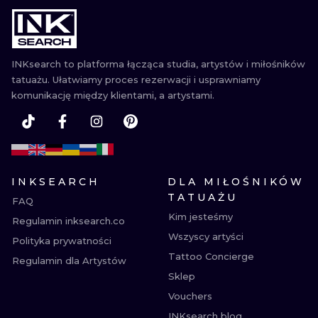
WATERCOLO
MINIMALIST
INKsearch to platforma łącząca studia, artystów i miłośników
tatuażu. Ułatwiamy proces rezerwacji i usprawniamy
REALISTYCZ
komunikację między klientami, a artystami.
INKSEARCH
DLA MIŁOŚNIKÓW
TATUAŻU
FAQ
Kim jesteśmy
Regulamin inksearch.co
Wszyscy artyści
Polityka prywatności
Tattoo Concierge
Regulamin dla Artystów
Sklep
Vouchers
INKsearch blog