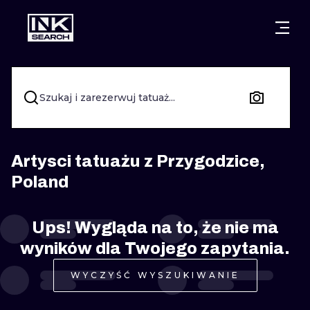
MIASTA
STYLE
GDAŃSK
WARSZAWA
POZNAŃ
KALIGRAFIA
Szukaj i zarezerwuj tatuaż...
KRAKÓW
KATOWICE
NEW SCHOO
WROCŁAW
ŁÓDŹ
SURREALIST
Artysci tatuażu z Przygodzice,
Poland
BERLIN
WIEDEŃ
BIOMECHANI
AMSTERDAM
EDYNBURG
Ups! Wygląda na to, że nie ma
TRIBAL
wyników dla Twojego zapytania.
PRAGA
LONDYN
RYCINOWE
WYCZYŚĆ WYSZUKIWANIE
KRESKÓWK