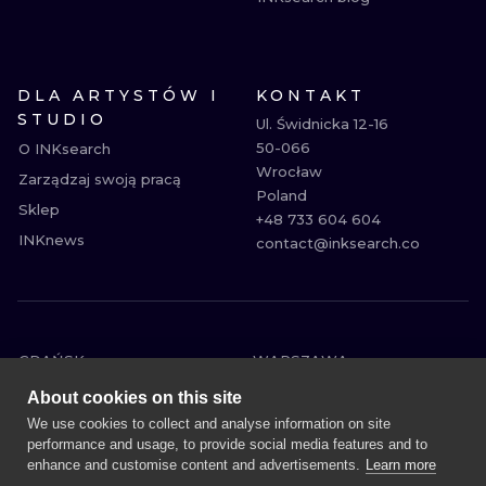
DLA ARTYSTÓW I
KONTAKT
STUDIO
Ul. Świdnicka 12-16

50-066

O INKsearch
Wrocław

Zarządzaj swoją pracą
Poland

Sklep
+48 733 604 604

INKnews
contact@inksearch.co
GDAŃSK
WARSZAWA
POZNAŃ
KRAKÓW
About cookies on this site
KATOWICE
WROCŁAW
We use cookies to collect and analyse information on site
performance and usage, to provide social media features and to
ŁÓDŹ
BERLIN
enhance and customise content and advertisements.
Learn more
WIEDEŃ
AMSTERDAM