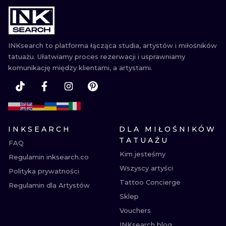
WATERCOLO
MINIMALIST
INKsearch to platforma łącząca studia, artystów i miłośników
tatuażu. Ułatwiamy proces rezerwacji i usprawniamy
REALISTYCZ
komunikację między klientami, a artystami.
INKSEARCH
DLA MIŁOŚNIKÓW
TATUAŻU
FAQ
Kim jesteśmy
Regulamin inksearch.co
Wszyscy artyści
Polityka prywatności
Tattoo Concierge
Regulamin dla Artystów
Sklep
Vouchers
INKsearch blog