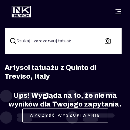
MIASTA
STYLE
GDAŃSK
WARSZAWA
POZNAŃ
KALIGRAFIA
Szukaj i zarezerwuj tatuaż...
KRAKÓW
KATOWICE
NEW SCHOO
WROCŁAW
ŁÓDŹ
SURREALIST
Artysci tatuażu z Quinto di
Treviso, Italy
BERLIN
WIEDEŃ
BIOMECHANI
AMSTERDAM
EDYNBURG
Ups! Wygląda na to, że nie ma
TRIBAL
wyników dla Twojego zapytania.
PRAGA
LONDYN
RYCINOWE
WYCZYŚĆ WYSZUKIWANIE
KRESKÓWK