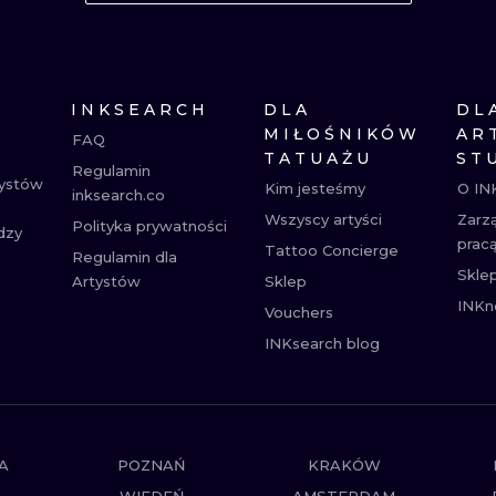
MINIMALISTYCZNE
ABSTRAKCYJ
REALISTYCZNE
WSZYSTKIE T
INKSEARCH
DLA
DL
MIŁOŚNIKÓW
AR
FAQ
TATUAŻU
ST
Regulamin
tystów
Kim jesteśmy
O IN
inksearch.co
Wszyscy artyści
Zarz
Polityka prywatności
dzy
prac
Tattoo Concierge
Regulamin dla
Skle
Artystów
Sklep
INKn
Vouchers
INKsearch blog
A
POZNAŃ
KRAKÓW