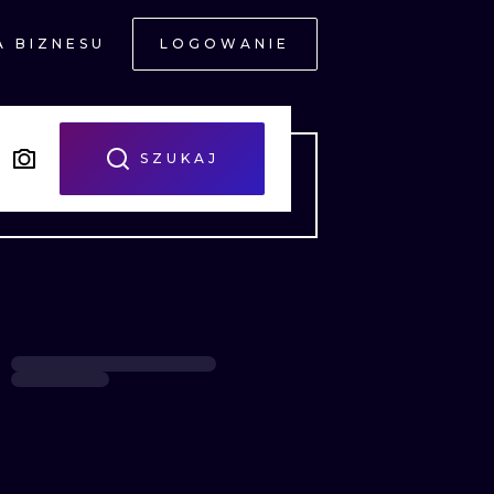
A BIZNESU
LOGOWANIE
NE
SZUKAJ
JNE
A