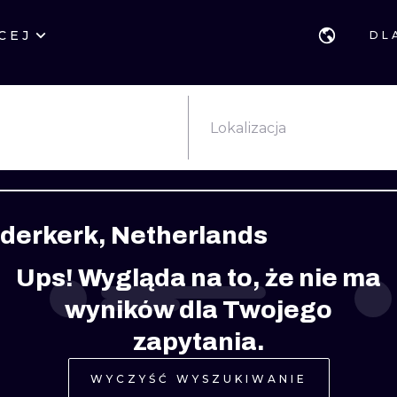
CEJ
DL
STYLE
GDAŃSK
GEOMETRYCZ
POZNAŃ
KALIGRAFIA
JAPOŃSKIE
Lokalizacja
KATOWICE
NEW SCHOOL
HANDPOKE
ŁÓDŹ
SURREALISTYCZNE
BLACKWORK
dderkerk, Netherlands
WIEDEŃ
BIOMECHANIKA
NEO TRADYCY
Ups! Wygląda na to, że nie ma
EDYNBURG
TRIBAL
IGNORANT
wyników dla Twojego
LONDYN
RYCINOWE
KONTURY
zapytania.
KRESKÓWKOWE
DOTWORK
WYCZYŚĆ WYSZUKIWANIE
WATERCOLOR
TRASH-POLK