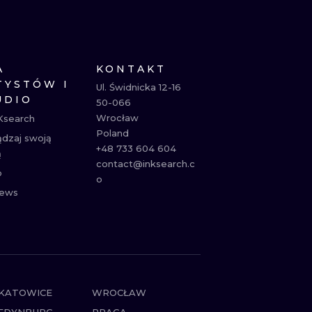
NE
ATUAŻE
A
KONTAKT
TYSTÓW I
Ul. Świdnicka 12-16

UDIO
50-066

Wrocław

Ksearch
Poland

ądzaj swoją
+48 733 604 604

ą
contact@inksearch.c
p
o
ews
KATOWICE
WROCŁAW