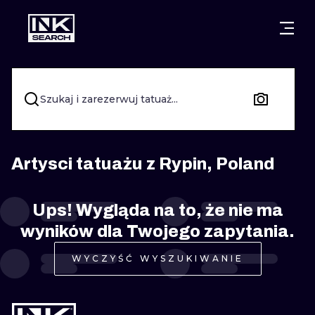
MIASTA
STYLE
GDAŃSK
WARSZAWA
POZNAŃ
KALIGRAFIA
Szukaj i zarezerwuj tatuaż...
KRAKÓW
KATOWICE
NEW SCHOO
WROCŁAW
ŁÓDŹ
SURREALIST
Artysci tatuażu z Rypin, Poland
BERLIN
WIEDEŃ
BIOMECHANI
Ups! Wygląda na to, że nie ma
AMSTERDAM
EDYNBURG
wyników dla Twojego zapytania.
TRIBAL
PRAGA
LONDYN
WYCZYŚĆ WYSZUKIWANIE
RYCINOWE
KRESKÓWK