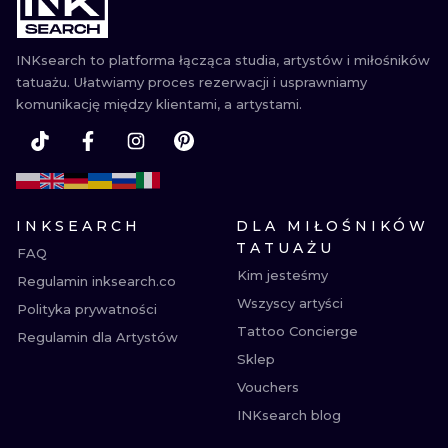
WATERCOLO
INKsearch to platforma łącząca studia, artystów i miłośników
MINIMALIST
tatuażu. Ułatwiamy proces rezerwacji i usprawniamy
komunikację między klientami, a artystami.
REALISTYCZ
INKSEARCH
DLA MIŁOŚNIKÓW
TATUAŻU
FAQ
Kim jesteśmy
Regulamin inksearch.co
Wszyscy artyści
Polityka prywatności
Tattoo Concierge
Regulamin dla Artystów
Sklep
Vouchers
INKsearch blog