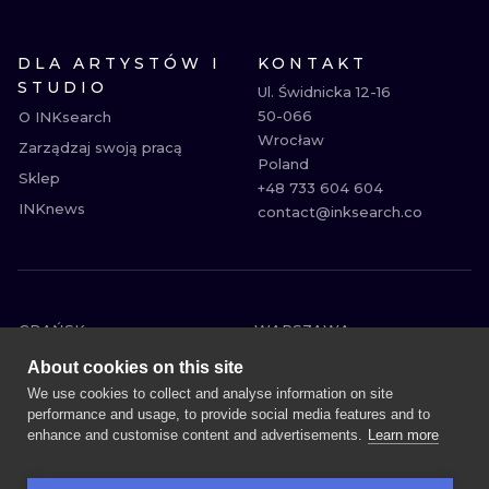
DLA ARTYSTÓW I
KONTAKT
STUDIO
Ul. Świdnicka 12-16

50-066

O INKsearch
Wrocław

Zarządzaj swoją pracą
Poland

Sklep
+48 733 604 604

INKnews
contact@inksearch.co
GDAŃSK
WARSZAWA
POZNAŃ
KRAKÓW
About cookies on this site
KATOWICE
WROCŁAW
We use cookies to collect and analyse information on site
performance and usage, to provide social media features and to
ŁÓDŹ
BERLIN
enhance and customise content and advertisements.
Learn more
WIEDEŃ
AMSTERDAM
EDYNBURG
PRAGA