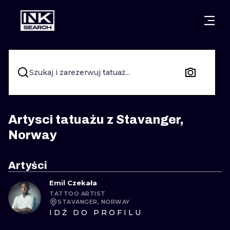
MIASTA
STYLE
GDAŃSK
WARSZAWA
POZNAŃ
KALIGRAFIA
Szukaj i zarezerwuj tatuaż...
KRAKÓW
KATOWICE
NEW SCHOO
WROCŁAW
ŁÓDŹ
SURREALIST
Artysci tatuażu z Stavanger,
Norway
BERLIN
WIEDEŃ
BIOMECHANI
AMSTERDAM
EDYNBURG
Artyści
TRIBAL
Emil Czekała
PRAGA
LONDYN
TATTOO ARTIST
RYCINOWE
STAVANGER, NORWAY
IDŹ DO PROFILU
KRESKÓWK