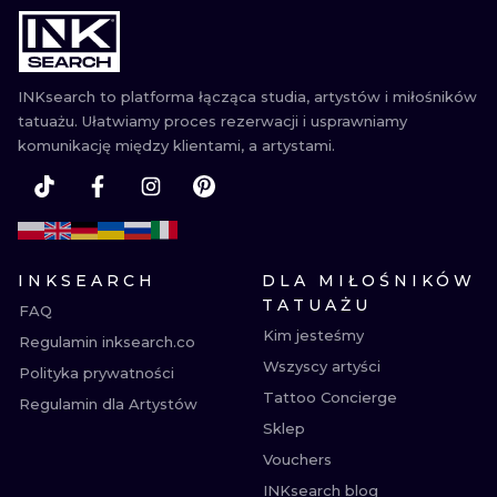
INKsearch to platforma łącząca studia, artystów i miłośników
tatuażu. Ułatwiamy proces rezerwacji i usprawniamy
komunikację między klientami, a artystami.
INKSEARCH
DLA MIŁOŚNIKÓW
TATUAŻU
FAQ
Kim jesteśmy
Regulamin inksearch.co
Wszyscy artyści
Polityka prywatności
Tattoo Concierge
Regulamin dla Artystów
Sklep
Vouchers
INKsearch blog