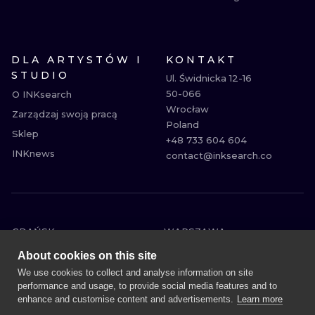
DLA ARTYSTÓW I
KONTAKT
STUDIO
Ul. Świdnicka 12-16

50-066

O INKsearch
Wrocław

Zarządzaj swoją pracą
Poland

Sklep
+48 733 604 604

INKnews
contact@inksearch.co
GDAŃSK
WARSZAWA
POZNAŃ
KRAKÓW
About cookies on this site
KATOWICE
WROCŁAW
We use cookies to collect and analyse information on site
performance and usage, to provide social media features and to
ŁÓDŹ
BERLIN
enhance and customise content and advertisements.
Learn more
WIEDEŃ
AMSTERDAM