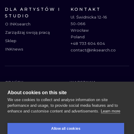
DLA ARTYSTÓW I
KONTAKT
STUDIO
Ul. Świdnicka 12-16

50-066

O INKsearch
Wrocław

Zarządzaj swoją pracą
Poland

Sklep
+48 733 604 604

INKnews
contact@inksearch.co
GDAŃSK
WARSZAWA
POZNAŃ
KRAKÓW
About cookies on this site
KATOWICE
WROCŁAW
We use cookies to collect and analyse information on site
performance and usage, to provide social media features and to
ŁÓDŹ
BERLIN
enhance and customise content and advertisements.
Learn more
WIEDEŃ
AMSTERDAM
EDYNBURG
PRAGA
Allow all cookies
LONDYN