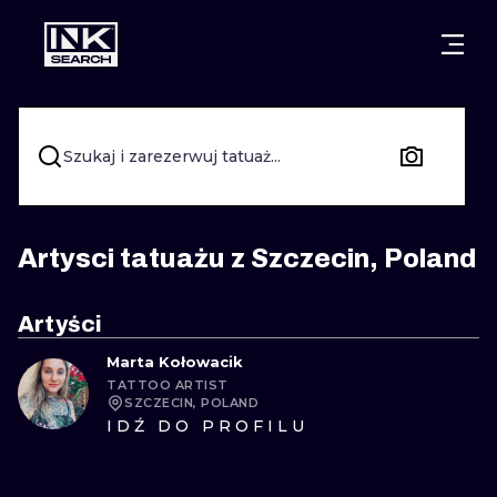
MIASTA
STYLE
GDAŃSK
WARSZAWA
POZNAŃ
KALIGRAFIA
Szukaj i zarezerwuj tatuaż...
KRAKÓW
KATOWICE
NEW SCHOO
WROCŁAW
ŁÓDŹ
SURREALIST
Artysci tatuażu z Szczecin, Poland
BERLIN
WIEDEŃ
BIOMECHANI
Artyści
AMSTERDAM
EDYNBURG
Marta Kołowacik
TRIBAL
TATTOO ARTIST
PRAGA
LONDYN
SZCZECIN, POLAND
RYCINOWE
IDŹ DO PROFILU
KRESKÓWK