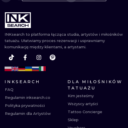
WATERCOLO
MINIMALIST
REALISTYCZ
INKsearch to platforma łącząca studia, artystów i miłośników
tatuażu. Ułatwiamy proces rezerwacji i usprawniamy
komunikację między klientami, a artystami.
INKSEARCH
DLA MIŁOŚNIKÓW
TATUAŻU
FAQ
Kim jesteśmy
Regulamin inksearch.co
Wszyscy artyści
Polityka prywatności
Tattoo Concierge
Regulamin dla Artystów
Sklep
Vouchers