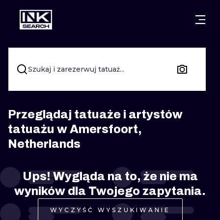
MIASTA
STYLE
GDAŃSK
WARSZAWA
POZNAŃ
KALIGRAFIA
Szukaj i zarezerwuj tatuaż...
KRAKÓW
KATOWICE
NEW SCHOO
WROCŁAW
ŁÓDŹ
SURREALIST
Przeglądaj tatuaże i artystów
tatuażu w Amersfoort,
BERLIN
WIEDEŃ
BIOMECHANI
Netherlands
AMSTERDAM
EDYNBURG
TRIBAL
Ups! Wygląda na to, że nie ma
PRAGA
LONDYN
RYCINOWE
wyników dla Twojego zapytania.
KRESKÓWK
WYCZYŚĆ WYSZUKIWANIE