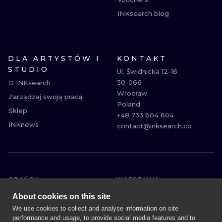
INKsearch blog
DLA ARTYSTÓW I
KONTAKT
STUDIO
Ul. Świdnicka 12-16

50-066

O INKsearch
Wrocław

Zarządzaj swoją pracą
Poland

Sklep
+48 733 604 604

INKnews
contact@inksearch.co
GDAŃSK
WARSZAWA
POZNAŃ
KRAKÓW
About cookies on this site
KATOWICE
WROCŁAW
We use cookies to collect and analyse information on site
performance and usage, to provide social media features and to
ŁÓDŹ
BERLIN