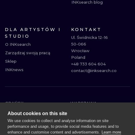
INKsearch blog
DLA ARTYSTÓW I
KONTAKT
STUDIO
Ul. Świdnicka 12-16

50-066

O INKsearch
Wrocław

Zarządzaj swoją pracą
Poland

Sklep
+48 733 604 604

INKnews
contact@inksearch.co
GDAŃSK
WARSZAWA
POZNAŃ
KRAKÓW
About cookies on this site
KATOWICE
WROCŁAW
We use cookies to collect and analyse information on site
performance and usage, to provide social media features and to
ŁÓDŹ
BERLIN
enhance and customise content and advertisements.
Learn more