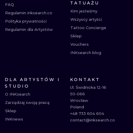
TATUAŻU
FAQ
Kim jesteśmy
Regulamin inksearch.co
Wszyscy artyści
Polityka prywatności
Tattoo Concierge
Regulamin dla Artystów
Sklep
Vouchers
INKsearch blog
DLA ARTYSTÓW I
KONTAKT
STUDIO
Ul. Świdnicka 12-16

50-066

O INKsearch
Wrocław

Zarządzaj swoją pracą
Poland

Sklep
+48 733 604 604

INKnews
contact@inksearch.co