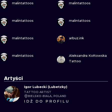
malintattoos
malintattoos
ZOBACZ
ZOBACZ
malintattoos
malintattoos
ZOBACZ
ZOBACZ
malintattoos
arbuz.ink
ZOBACZ
ZOBACZ
malintattoos
Aleksandra Kołtowska
Tattoo
Artyści
Igor Lubecki (Lubetzky)
TATTOO ARTIST
BIELSKO-BIALA, POLAND
IDŹ DO PROFILU