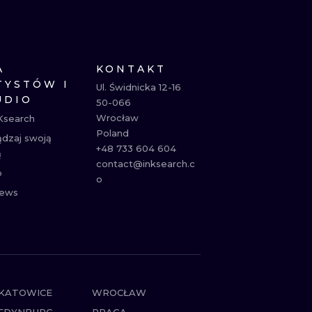
NE
ATUAŻE
A
KONTAKT
TYSTÓW I
Ul. Świdnicka 12-16

UDIO
50-066

Wrocław

Ksearch
Poland

ądzaj swoją
+48 733 604 604

ą
contact@inksearch.c
p
o
ews
KATOWICE
WROCŁAW