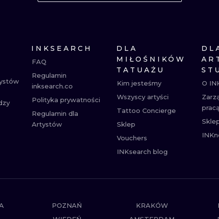
MINIMALISTYCZNE
ABSTRAKCYJ
REALISTYCZNE
WSZYSTKIE T
INKSEARCH
DLA
DL
MIŁOŚNIKÓW
AR
FAQ
TATUAŻU
ST
Regulamin
tystów
Kim jesteśmy
O IN
inksearch.co
Wszyscy artyści
Zarz
Polityka prywatności
dzy
prac
Tattoo Concierge
Regulamin dla
Skle
Artystów
Sklep
INKn
Vouchers
INKsearch blog
A
POZNAŃ
KRAKÓW