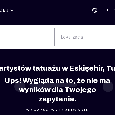
CEJ
DL
STYLE
GDAŃSK
GEOMETRYCZ
POZNAŃ
KALIGRAFIA
JAPOŃSKIE
Lokalizacja
KATOWICE
NEW SCHOOL
HANDPOKE
ŁÓDŹ
SURREALISTYCZNE
BLACKWORK
 artystów tatuażu w Eskişehir, T
WIEDEŃ
BIOMECHANIKA
NEO TRADYCY
Ups! Wygląda na to, że nie ma
EDYNBURG
TRIBAL
IGNORANT
wyników dla Twojego
LONDYN
RYCINOWE
KONTURY
zapytania.
KRESKÓWKOWE
DOTWORK
WYCZYŚĆ WYSZUKIWANIE
WATERCOLOR
TRASH-POLK