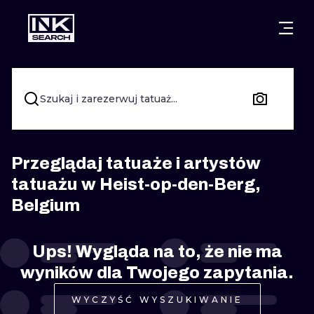
MIASTA
STYLE
GDAŃSK
WARSZAWA
POZNAŃ
KALIGRAFIA
Szukaj i zarezerwuj tatuaż...
KRAKÓW
KATOWICE
NEW SCHOO
WROCŁAW
ŁÓDŹ
SURREALIST
Przeglądaj tatuaże i artystów
tatuażu w Heist-op-den-Berg,
BERLIN
WIEDEŃ
BIOMECHANI
Belgium
AMSTERDAM
EDYNBURG
TRIBAL
Ups! Wygląda na to, że nie ma
PRAGA
LONDYN
RYCINOWE
wyników dla Twojego zapytania.
KRESKÓWK
WYCZYŚĆ WYSZUKIWANIE