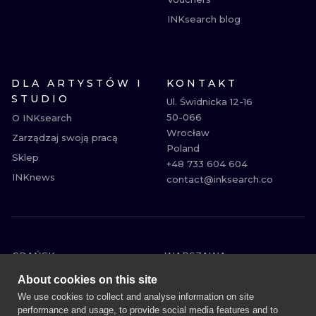
INKsearch blog
DLA ARTYSTÓW I
KONTAKT
STUDIO
Ul. Świdnicka 12-16

50-066

O INKsearch
Wrocław

Zarządzaj swoją pracą
Poland

Sklep
+48 733 604 604

INKnews
contact@inksearch.co
GDAŃSK
WARSZAWA
POZNAŃ
KRAKÓW
About cookies on this site
KATOWICE
WROCŁAW
We use cookies to collect and analyse information on site
performance and usage, to provide social media features and to
ŁÓDŹ
BERLIN