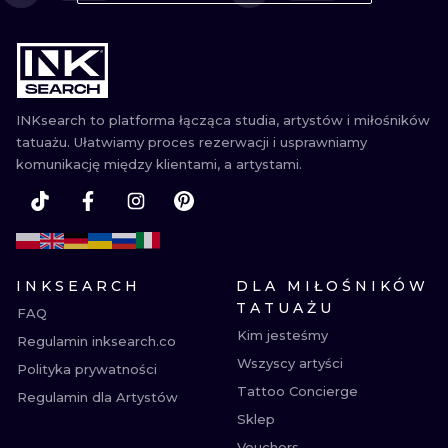
WATERCOLO
MINIMALIST
REALISTYCZ
INKsearch to platforma łącząca studia, artystów i miłośników
tatuażu. Ułatwiamy proces rezerwacji i usprawniamy
komunikację między klientami, a artystami.
INKSEARCH
DLA MIŁOŚNIKÓW
TATUAŻU
FAQ
Kim jesteśmy
Regulamin inksearch.co
Wszyscy artyści
Polityka prywatności
Tattoo Concierge
Regulamin dla Artystów
Sklep
Vouchers