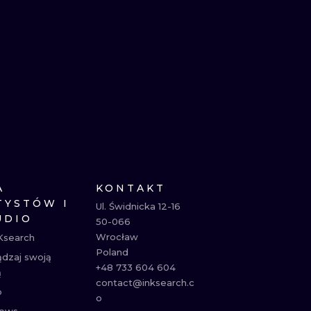
A
KONTAKT
TYSTÓW I
Ul. Świdnicka 12-16

UDIO
50-066

Wrocław

Ksearch
Poland

ądzaj swoją
+48 733 604 604

ą
contact@inksearch.c
p
o