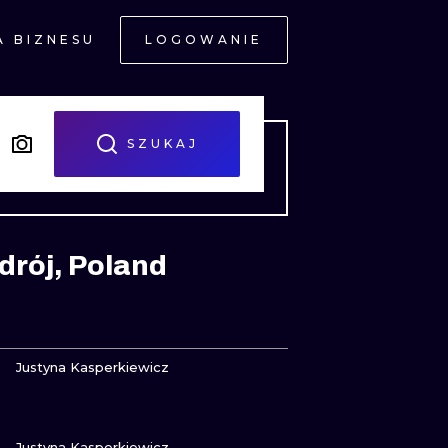
A BIZNESU
LOGOWANIE
NE
SZUKAJ
drój, Poland
JNE
ZOBACZ
Justyna Kasperkiewicz
ZOBACZ
A
Justyna Kasperkiewicz