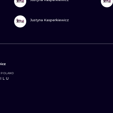
MINIMALISTYCZNE
ABSTRAKCYJ
ZOBACZ
Justyna Kasperkiewicz
REALISTYCZNE
WSZYSTKIE T
icz
, POLAND
ILU