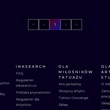
1
INKSEARCH
DLA
DL
MIŁOŚNIKÓW
AR
FAQ
TATUAŻU
ST
Regulamin
tystów
Kim jesteśmy
O IN
inksearch.co
Wszyscy artyści
Zarz
Polityka prywatności
dzy
prac
Tattoo Concierge
Regulamin dla
Skle
Artystów
Sklep