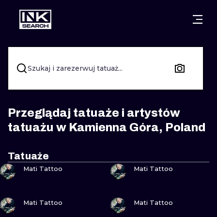
MIASTA
STYLE
GDAŃSK
WARSZAWA
POZNAŃ
KALIGRAFIA
Szukaj i zarezerwuj tatuaż...
KRAKÓW
KATOWICE
NEW SCHOO
WROCŁAW
ŁÓDŹ
SURREALIST
Przeglądaj tatuaże i artystów
tatuażu w Kamienna Góra, Poland
BERLIN
WIEDEŃ
BIOMECHANI
AMSTERDAM
EDYNBURG
Tatuaże
ZOBACZ
ZOBACZ
TRIBAL
Mati Tattoo
Mati Tattoo
PRAGA
LONDYN
RYCINOWE
ZOBACZ
ZOBACZ
Mati Tattoo
Mati Tattoo
KRESKÓWK