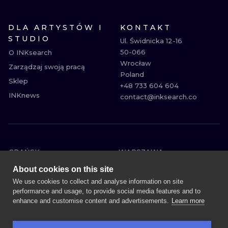
DLA ARTYSTÓW I
KONTAKT
STUDIO
Ul. Świdnicka 12-16

50-066

O INKsearch
Wrocław

Zarządzaj swoją pracą
Poland

Sklep
+48 733 604 604

INKnews
contact@inksearch.co
GDAŃSK
WARSZAWA
POZNAŃ
KRAKÓW
About cookies on this site
KATOWICE
WROCŁAW
We use cookies to collect and analyse information on site
performance and usage, to provide social media features and to
ŁÓDŹ
BERLIN
enhance and customise content and advertisements.
Learn more
WIEDEŃ
AMSTERDAM
EDYNBURG
PRAGA