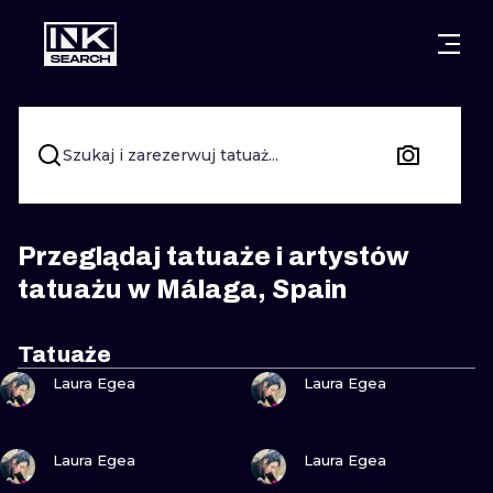
MIASTA
STYLE
GDAŃSK
WARSZAWA
POZNAŃ
KALIGRAFIA
Szukaj i zarezerwuj tatuaż...
KRAKÓW
KATOWICE
NEW SCHOO
WROCŁAW
ŁÓDŹ
SURREALIST
Przeglądaj tatuaże i artystów
tatuażu w Málaga, Spain
BERLIN
WIEDEŃ
BIOMECHANI
AMSTERDAM
EDYNBURG
Tatuaże
ZOBACZ
ZOBACZ
TRIBAL
Laura Egea
Laura Egea
PRAGA
LONDYN
RYCINOWE
ZOBACZ
ZOBACZ
Laura Egea
Laura Egea
KRESKÓWK