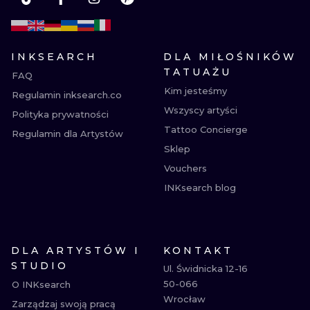
INKSEARCH
DLA MIŁOŚNIKÓW
TATUAŻU
FAQ
Kim jesteśmy
Regulamin inksearch.co
Wszyscy artyści
Polityka prywatności
Tattoo Concierge
Regulamin dla Artystów
Sklep
Vouchers
INKsearch blog
DLA ARTYSTÓW I
KONTAKT
STUDIO
Ul. Świdnicka 12-16

50-066

O INKsearch
Wrocław

Zarządzaj swoją pracą