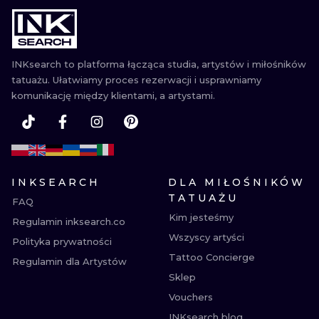
WATERCOLO
MINIMALIST
INKsearch to platforma łącząca studia, artystów i miłośników
tatuażu. Ułatwiamy proces rezerwacji i usprawniamy
REALISTYCZ
komunikację między klientami, a artystami.
INKSEARCH
DLA MIŁOŚNIKÓW
TATUAŻU
FAQ
Kim jesteśmy
Regulamin inksearch.co
Wszyscy artyści
Polityka prywatności
Tattoo Concierge
Regulamin dla Artystów
Sklep
Vouchers
INKsearch blog