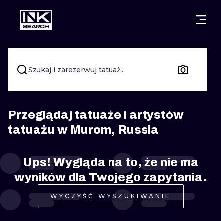
MIASTA
STYLE
GDAŃSK
WARSZAWA
POZNAŃ
KALIGRAFIA
Szukaj i zarezerwuj tatuaż...
KRAKÓW
KATOWICE
NEW SCHOO
WROCŁAW
ŁÓDŹ
SURREALIST
Przeglądaj tatuaże i artystów
tatuażu w Murom, Russia
BERLIN
WIEDEŃ
BIOMECHANI
AMSTERDAM
EDYNBURG
Ups! Wygląda na to, że nie ma
TRIBAL
wyników dla Twojego zapytania.
PRAGA
LONDYN
RYCINOWE
WYCZYŚĆ WYSZUKIWANIE
KRESKÓWK