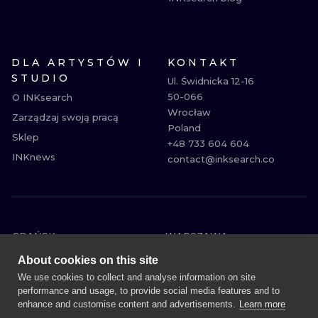
DLA ARTYSTÓW I
KONTAKT
STUDIO
Ul. Świdnicka 12-16

50-066

O INKsearch
Wrocław

Zarządzaj swoją pracą
Poland

Sklep
+48 733 604 604

INKnews
contact@inksearch.co
GDAŃSK
WARSZAWA
POZNAŃ
KRAKÓW
About cookies on this site
KATOWICE
WROCŁAW
We use cookies to collect and analyse information on site
performance and usage, to provide social media features and to
ŁÓDŹ
BERLIN
enhance and customise content and advertisements.
Learn more
WIEDEŃ
AMSTERDAM