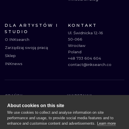
DLA ARTYSTÓW I
KONTAKT
STUDIO
Ul. Świdnicka 12-16

50-066

O INKsearch
Wrocław

Zarządzaj swoją pracą
Poland

Sklep
+48 733 604 604

INKnews
contact@inksearch.co
GDAŃSK
WARSZAWA
POZNAŃ
KRAKÓW
About cookies on this site
KATOWICE
WROCŁAW
We use cookies to collect and analyse information on site
performance and usage, to provide social media features and to
ŁÓDŹ
BERLIN
enhance and customise content and advertisements.
Learn more
WIEDEŃ
AMSTERDAM