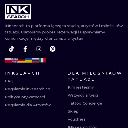
WATERCOLO
MINIMALIST
INKsearch to platforma łącząca studia, artystów i miłośników
tatuażu. Ułatwiamy proces rezerwacji i usprawniamy
REALISTYCZ
komunikację między klientami, a artystami.
INKSEARCH
DLA MIŁOŚNIKÓW
TATUAŻU
FAQ
Kim jesteśmy
Regulamin inksearch.co
Wszyscy artyści
Polityka prywatności
Tattoo Concierge
Regulamin dla Artystów
Sklep
Vouchers
INKsearch blog