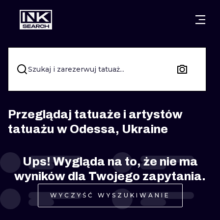
MIASTA
STYLE
GDAŃSK
WARSZAWA
POZNAŃ
KALIGRAFIA
Szukaj i zarezerwuj tatuaż...
KRAKÓW
KATOWICE
NEW SCHOO
WROCŁAW
ŁÓDŹ
SURREALIST
Przeglądaj tatuaże i artystów
tatuażu w Odessa, Ukraine
BERLIN
WIEDEŃ
BIOMECHANI
AMSTERDAM
EDYNBURG
Ups! Wygląda na to, że nie ma
TRIBAL
wyników dla Twojego zapytania.
PRAGA
LONDYN
RYCINOWE
WYCZYŚĆ WYSZUKIWANIE
KRESKÓWK