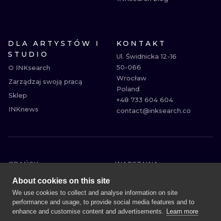
DLA ARTYSTÓW I
KONTAKT
STUDIO
Ul. Świdnicka 12-16

50-066

O INKsearch
Wrocław

Zarządzaj swoją pracą
Poland

Sklep
+48 733 604 604

INKnews
contact@inksearch.co
GDAŃSK
WARSZAWA
POZNAŃ
KRAKÓW
About cookies on this site
KATOWICE
WROCŁAW
We use cookies to collect and analyse information on site
performance and usage, to provide social media features and to
ŁÓDŹ
BERLIN
enhance and customise content and advertisements.
Learn more
WIEDEŃ
AMSTERDAM