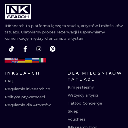
WATERCOLO
MINIMALIST
INKsearch to platforma łącząca studia, artystów i miłośników
tatuażu. Ułatwiamy proces rezerwacji i usprawniamy
REALISTYCZ
komunikację między klientami, a artystami.
INKSEARCH
DLA MIŁOŚNIKÓW
TATUAŻU
FAQ
Kim jesteśmy
Regulamin inksearch.co
Wszyscy artyści
Polityka prywatności
Tattoo Concierge
Regulamin dla Artystów
Sklep
Vouchers
INKsearch blog