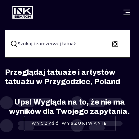
MIASTA
STYLE
GDAŃSK
WARSZAWA
POZNAŃ
KALIGRAFIA
Szukaj i zarezerwuj tatuaż...
KRAKÓW
KATOWICE
NEW SCHOO
WROCŁAW
ŁÓDŹ
SURREALIST
Przeglądaj tatuaże i artystów
tatuażu w Przygodzice, Poland
BERLIN
WIEDEŃ
BIOMECHANI
AMSTERDAM
EDYNBURG
Ups! Wygląda na to, że nie ma
TRIBAL
wyników dla Twojego zapytania.
PRAGA
LONDYN
RYCINOWE
WYCZYŚĆ WYSZUKIWANIE
KRESKÓWK